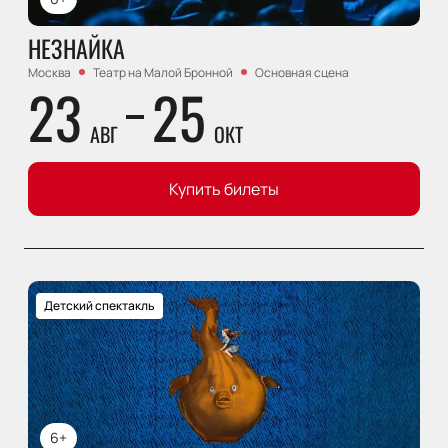
НЕЗНАЙКА
Москва
Театр на Малой Бронной
Основная сцена
23
25
АВГ
ОКТ
Купить билеты
Детский спектакль
6+