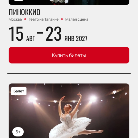
ПИНОККИО
Москва
Театр на Таганке
Малая сцена
15
23
АВГ
ЯНВ 2027
Купить билеты
Балет
6+