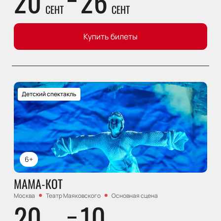
20
26
СЕНТ
СЕНТ
Купить билеты
Детский спектакль
6+
МАМА-КОТ
Москва
Театр Маяковского
Основная сцена
20
10