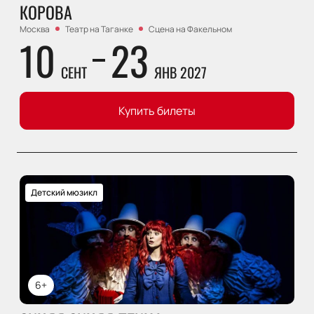
КОРОВА
Москва
Театр на Таганке
Сцена на Факельном
10
23
СЕНТ
ЯНВ 2027
Купить билеты
Детский мюзикл
6+