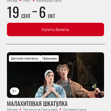
Москва
РАМТ
Маленькая сцена
19
6
СЕНТ
ОКТ
Купить билеты
Детский спектакль
Премьера
6+
МАЛАХИТОВАЯ ШКАТУЛКА
Москва
Театриум на Серпуховке
Основная сцена