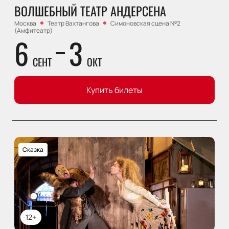
ВОЛШЕБНЫЙ ТЕАТР АНДЕРСЕНА
Москва
Театр Вахтангова
Симоновская сцена №2
(Амфитеатр)
6
3
СЕНТ
ОКТ
Купить билеты
Сказка
12+