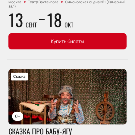
Москва
Театр Вахтангова
Симоновская сцена №1 (Камерный
зал)
13
18
СЕНТ
ОКТ
Купить билеты
Сказка
0+
СКАЗКА ПРО БАБУ-ЯГУ