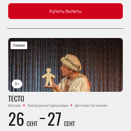
Купить билеты
Сказка
3+
ТЕСТО
Москва
Театриум на Серпуховке
Детская гостинная
26
27
СЕНТ
СЕНТ