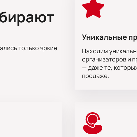
ыбирают
ким колоритом, который проявляется не только в музыке, но
стикуляции и философских понятиях, которые затрагиваются 
й Индии на Серпуховку был приглашён специалист по индий
Кришны.
Уникальные п
гли» в Театре на Серпуховке можно на нашем сайте. Мы обе
тались только яркие
Находим уникальн
организаторов и 
на актёрского состава.
— даже те, которы
продаже.
скатов, Илья Захаржевский, София Краковская, Любовь Ни
ия Сдвижкова, Оксана Варняга, Юлия Тарникова, Дарья Лук
 Елена Астафьева, Геннадий Краковский, Константин Лещен
 Дик, Маргарита Белкина, Виолетта Бучинская, Борис Рывкин
аниил Исламов, Петр Королев, Павел Никитченко, Павел Ма
ещенко, Борис Корсаков, Егор Макаров, Серафима Краковска
цова, Георгий Шабанов, Агния Лещенко, Дмитрий Змеев, Али