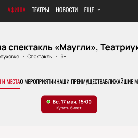
АФИША
ТЕАТРЫ
НОВОСТИ
ЕЩЕ
а спектакль «Маугли», Театриу
рпуховке
Спектакль
6+
 И МЕСТА
О МЕРОПРИЯТИИ
НАШИ ПРЕИМУЩЕСТВА
БЛИЖАЙШИЕ М