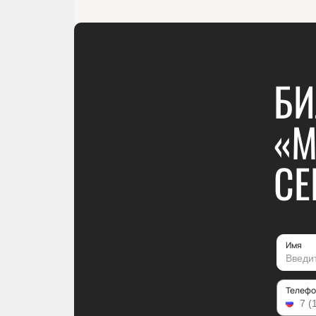
БИ
«М
СЕ
Имя
Телефо