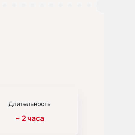
Длительность
~
2 часа