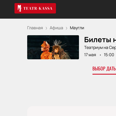
Главная
Афиша
Маугли
Билеты н
Театриум на Се
17 мая
15:00
ВЫБОР ДАТЫ