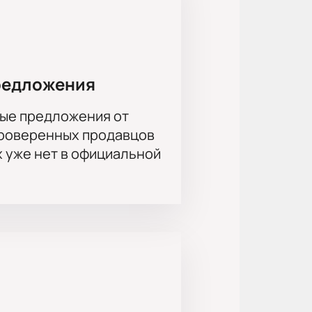
 и в языке (текст звучит
в спектакле.
ской культуре, Дмитрий Змеев,
редложения
спечим удобство и безопасность
ые предложения от
проверенных продавцов
х уже нет в официальной
кулица, Рафаэль Наджаф-Заде,
ьянченко, Наталья Валуева,
ко, Андрей Худяков, Николай
, Павел Повалихин, Ольга
льцев, Мамука Заркуа, Елизавета
я, Михаил Бубер, Данила Теплов,
са Голубева, Андрей Ермохин,