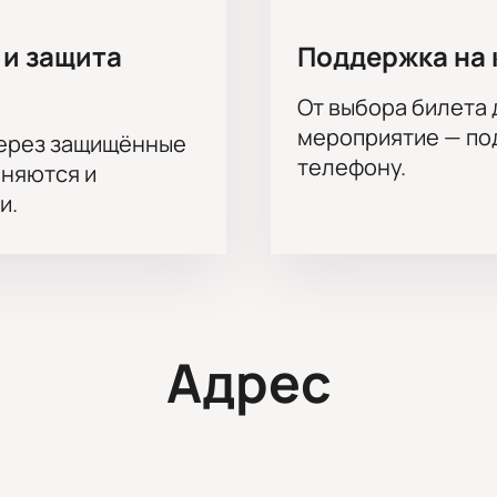
 и защита
Поддержка на 
От выбора билета 
мероприятие — под
через защищённые
телефону.
аняются и
и.
Адрес