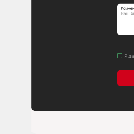
Коммен
Я д