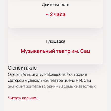
Длительность
~
2 часа
Площадка
Музыкальный театр им. Сац
О спектакле
Опера «Альцина, или Волшебный остров» в
Детском музыкальном театре имени Н.И. Сац
знакомит зрителей с одним из самых известных
произведений Георга Фридриха Генделя.
Читать дальше...
Постановка создана специально для семейной
аудитории и позволяет детям в доступной форме
открыть для себя красоту классической музыки и