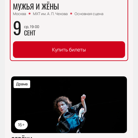
МУЖЬЯ И ЖЁНЫ
Москва
МХТ им. А. П. Чехова
Основная сцена
9
ср, 19:00
СЕНТ
Купить билеты
Драма
16+