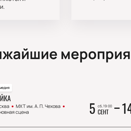
и.
ижайшие мероприя
медия
ЙКА
5
1
сква
МХТ им. А. П. Чехова
сб, 19:00
СЕНТ
новная сцена