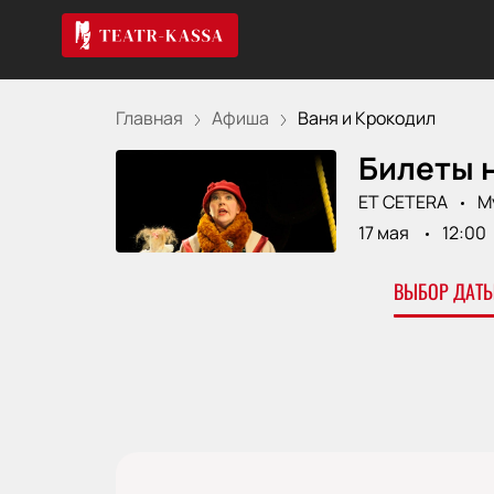
Главная
Афиша
Ваня и Крокодил
Билеты н
ET CETERA
М
17 мая
12:00
ВЫБОР ДАТЫ