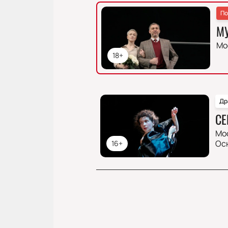
По
М
Мо
18+
Др
СЕ
Мо
Ос
16+