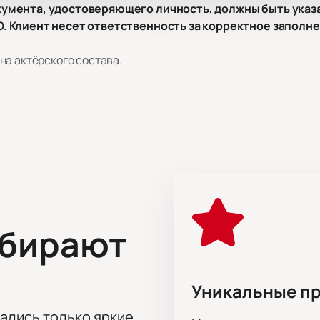
умента, удостоверяющего личность, должны быть указ
 Клиент несет ответственность за корректное заполне
на актёрского состава.
в, Артем Блинов, Григорий Старостин, Федор Урекин, Анжел
милкина, Анастасия Субботина, Евгений Тихомиров, Павел С
Токарев, Екатерина Егорова, Кристина Гагуа, Анна Дианова,
 и Крокодил» в Москве
окодил» — часть репертуара театра «Et Cetera». Пьеса соз
 зрителей любого возраста.
ыбирают
е Корнея Чуковского. История знакома многим с детства, а 
я музыка и драма. Артисты раскрывают сюжет через музыку и
и по мотивам классики
Уникальные п
ийские актеры
я современной публики
тались только яркие