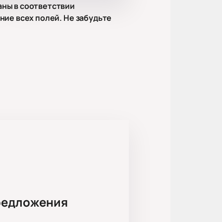
аны в соответствии
ние всех полей. Не забудьте
а Белянская, Марина Чуракова,
уханов, Сергей Тонгур, Александр
 Наталия Житкова, Анастасия
дана по мотивам произведений
главные герои узнаваемы для
 игру на сцене.
редложения