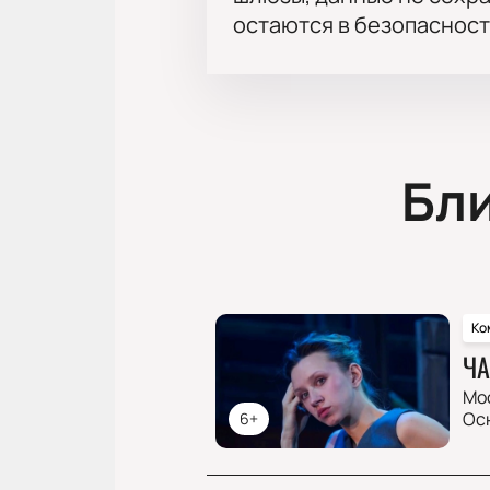
остаются в безопасност
Бл
Ко
ЧА
Мо
Ос
6+