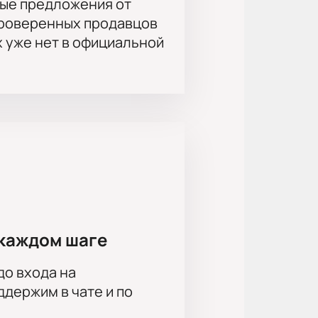
ые предложения от
проверенных продавцов
ан для комфортного просмотра.
х уже нет в официальной
нтерактивной схеме зала.
та, ответит на вопросы о
ста для сотрудников или гостей
роприятий.
каждом шаге
до входа на
держим в чате и по