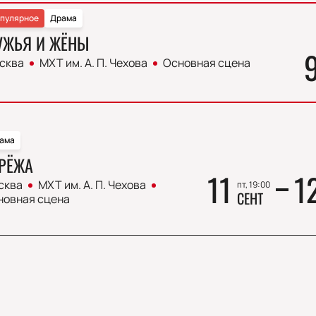
пулярное
Драма
УЖЬЯ И ЖЁНЫ
сква
МХТ им. А. П. Чехова
Основная сцена
ама
РЁЖА
11
1
сква
МХТ им. А. П. Чехова
пт, 19:00
СЕНТ
новная сцена