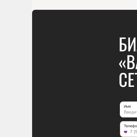
БИ
«В
CE
Имя
Телефо