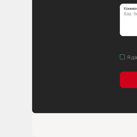
Коммен
Я д