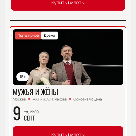
Купить билеты
Популярное
Драма
18+
МУЖЬЯ И ЖЁНЫ
Москва
МХТ им. А. П. Чехова
Основная сцена
9
ср, 19:00
СЕНТ
Купить билеты