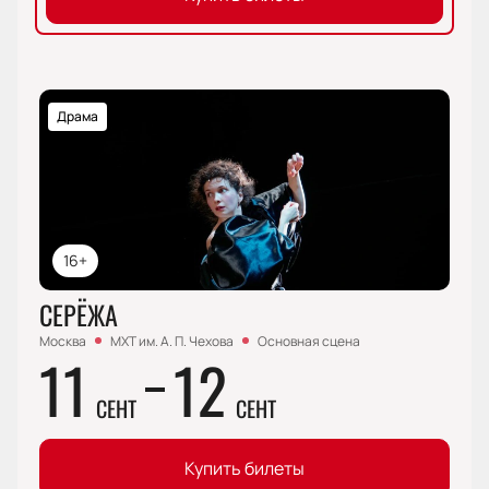
Драма
16+
СЕРЁЖА
Москва
МХТ им. А. П. Чехова
Основная сцена
11
12
СЕНТ
СЕНТ
Купить билеты