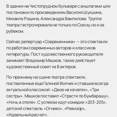
В здании на Чистопрудном бульваре с аншлагами шли
постановки по произведениям Василия Шукшина,
Михаила Рощина, Александра Вампилова. Труппа
театра гастролировала не только по Союзу, но и за
рубежом.
Сейчас репертуар «Современника» — это спектакли
по работам современных авторов и классиков
литературы. Пост художественного руководителя
занимает Владимир Машков, также действует
художественный совет из 8 актеров.
По-прежнему на сцене театра спектакли,
поставленные еще Галиной Волчек и ставшие всегда
актуальной классикой: «Двое на качелях», «Три
сестры». Машков поставил «Страсти по Бумбарашу»,
«Ночь в отеле». С успехом идут комедии «203-205»,
детский спектакль «Огниво», «Ревизор»,
«Идеальный расчет».