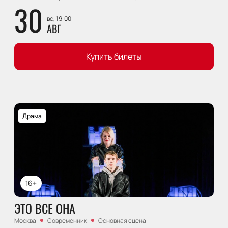
30
вс, 19:00
АВГ
Купить билеты
Драма
16+
ЭТО ВСЕ ОНА
Москва
Современник
Основная сцена