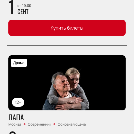
1
вт, 19:00
СЕНТ
Купить билеты
Драма
12+
ПАПА
Москва
Современник
Основная сцена