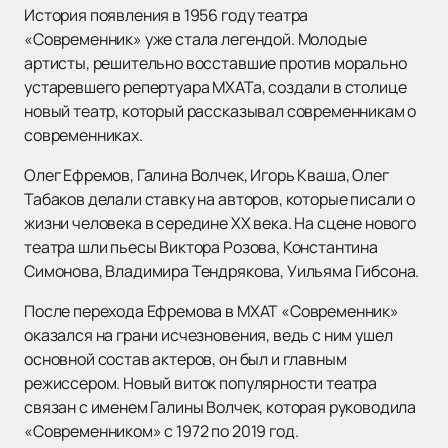
История появления в 1956 году театра
«Современник» уже стала легендой. Молодые
артисты, решительно восставшие против морально
устаревшего репертуара МХАТа, создали в столице
новый театр, который рассказывал современникам о
современниках.
Олег Ефремов, Галина Волчек, Игорь Кваша, Олег
Табаков делали ставку на авторов, которые писали о
жизни человека в середине XX века. На сцене нового
театра шли пьесы Виктора Розова, Константина
Симонова, Владимира Тендрякова, Уильяма Гибсона.
После перехода Ефремова в МХАТ «Современник»
оказался на грани исчезновения, ведь с ним ушел
основной состав актеров, он был и главным
режиссером. Новый виток популярности театра
связан с именем Галины Волчек, которая руководила
«Современником» с 1972 по 2019 год.