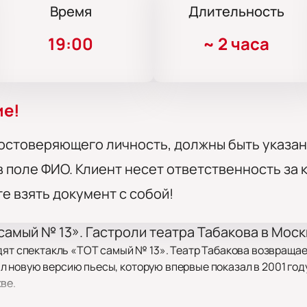
Время
Длительность
19:00
~
2 часа
ие!
остоверяющего личность, должны быть указан
 поле ФИО. Клиент несет ответственность за
те взять документ с собой!
самый № 13». Гастроли театра Табакова в Моск
дят спектакль «ТОТ самый № 13». Театр Табакова возвращает
новую версию пьесы, которую впервые показал в 2001 году.
ве.