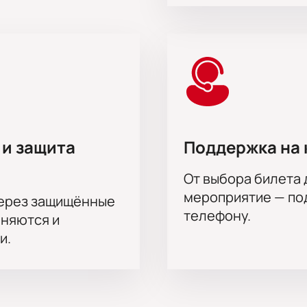
словия покупки билетов. Менеджер расскажет о бронирован
ещения гостей.
на актёрского состава.
в, Владислав Миллер, Софья Бейман, Александра Крюкова, 
нко, Милана Бру, Арина Долгих, Александр Лимин, Игорь Пе
 и защита
Поддержка на 
От выбора билета 
мероприятие — под
через защищённые
телефону.
аняются и
и.