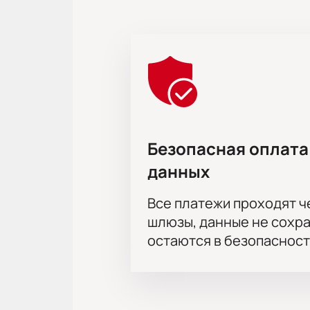
Корпоративным клиентам
Для групп доступны специальные у
поможет подобрать варианты разм
Обратите внимание, возможна сме
Режиссёр:
Владимир Машков
Актёрский состав:
Сергей Угрюмо
Владислав Наумов, Александр Фисе
Безопасная оплата
Шевандо
данных
Все платежи проходят 
шлюзы, данные не сохр
остаются в безопасност