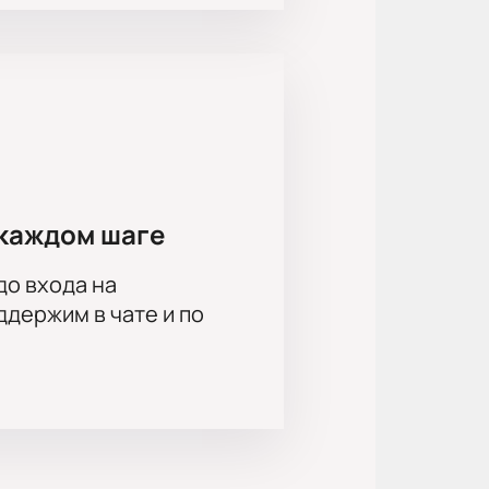
ии ряда мест для компаний и
Диана Булавина, Ксения Утехина,
тров, Алексей Князев, Павел
каждом шаге
до входа на
держим в чате и по