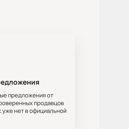
тело незнакомца, после чего
й новый участник только
19. Гастроли театра Табакова
 Табакова онлайн?
можно онлайн на нашем сайте или
редложения
ые предложения от
проверенных продавцов
х уже нет в официальной
заказу.
 продолжительность