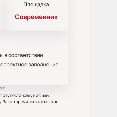
Площадка
Современник
ы в соответствии
 корректное заполнение
ве
 эту постановку в афишу.
 За это время спектакль стал