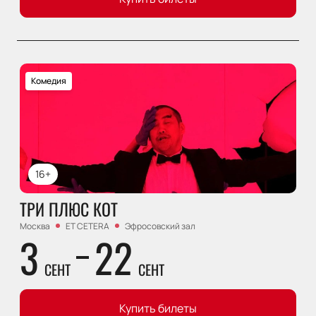
Комедия
16+
ТРИ ПЛЮС КОТ
Москва
ET CETERA
Эфросовский зал
3
22
СЕНТ
СЕНТ
Купить билеты