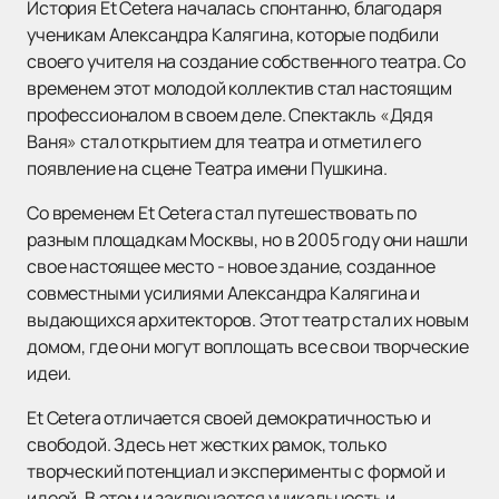
История Et Cetera началась спонтанно, благодаря
ученикам Александра Калягина, которые подбили
своего учителя на создание собственного театра. Со
временем этот молодой коллектив стал настоящим
профессионалом в своем деле. Спектакль
«
Дядя
Ваня
»
стал открытием для театра и отметил его
появление на сцене Театра имени Пушкина.
Со временем Et Cetera стал путешествовать по
разным площадкам Москвы, но в 2005 году они нашли
свое настоящее место - новое здание, созданное
совместными усилиями Александра Калягина и
выдающихся архитекторов. Этот театр стал их новым
домом, где они могут воплощать все свои творческие
идеи.
Et Cetera отличается своей демократичностью и
свободой. Здесь нет жестких рамок, только
творческий потенциал и эксперименты с формой и
идеей. В этом и заключается уникальность и