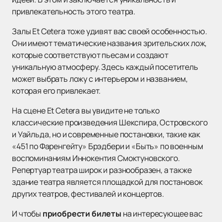
привлекательность этого театра.
Залы Et Cetera тоже удивят вас своей особенностью.
Они имеют тематические названия зрительских лож,
которые соответствуют пьесам и создают
уникальную атмосферу. Здесь каждый посетитель
может выбрать ложу с интерьером и названием,
которая его привлекает.
На сцене Et Cetera вы увидите не только
классические произведения Шекспира, Островского
и Уайльда, но и современные постановки, такие как
«
451 по Фаренгейту
»
Брэдбери и
«
Быть
»
по военным
воспоминаниям Иннокентия Смоктуновского.
Репертуар театра широк и разнообразен, а также
здание театра является площадкой для постановок
других театров, фестивалей и концертов.
И чтобы
приобрести билеты
на интересующее вас