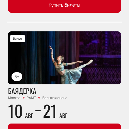
Купить билеты
Балет
6+
БАЯДЕРКА
Москва
РАМТ
Большая сцена
10
21
АВГ
АВГ