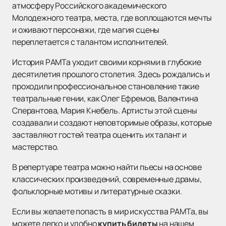
атмосферу Российского академического
Молодежного театра, места, где воплощаются мечты
и оживают персонажи, где магия сцены
переплетается с талантом исполнителей.
История РАМТа уходит своими корнями в глубокие
десятилетия прошлого столетия. Здесь рождались и
проходили профессиональное становление такие
театральные гении, как Олег Ефремов, Валентина
Сперантова, Мария Кнебель. Артисты этой сцены
создавали и создают неповторимые образы, которые
заставляют гостей театра оценить их талант и
мастерство.
В репертуаре театра можно найти пьесы на основе
классических произведений, современные драмы,
фольклорные мотивы и литературные сказки.
Если вы желаете попасть в мир искусства РАМТа, вы
можете легко и удобно
купить билеты
на нашем