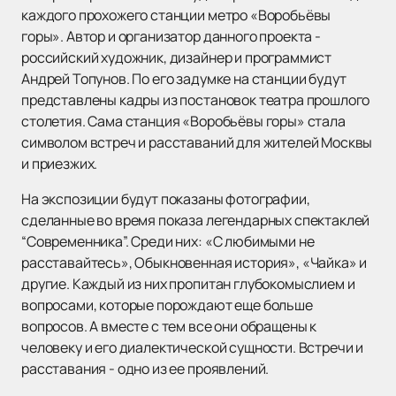
каждого прохожего станции метро «Воробьёвы
горы». Автор и организатор данного проекта -
российский художник, дизайнер и программист
Андрей Топунов. По его задумке на станции будут
представлены кадры из постановок театра прошлого
столетия. Сама станция «Воробьёвы горы» стала
символом встреч и расставаний для жителей Москвы
и приезжих.
На экспозиции будут показаны фотографии,
сделанные во время показа легендарных спектаклей
“Современника”. Среди них: «С любимыми не
расставайтесь», Обыкновенная история», «Чайка» и
другие. Каждый из них пропитан глубокомыслием и
вопросами, которые порождают еще больше
вопросов. А вместе с тем все они обращены к
человеку и его диалектической сущности. Встречи и
расставания - одно из ее проявлений.