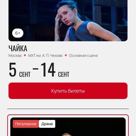
6+
ЧАЙКА
Москва
МХТ им. А. П. Чехова
Основная сцена
5
14
СЕНТ
СЕНТ
Купить билеты
Популярное
Драма