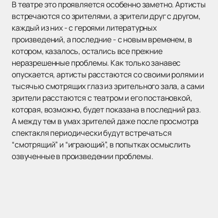
В театре это проявляется особенно заметно. Артисты
встречаются со зрителями, а зрители друг с другом,
каждый из них - с героями литературных
произведений, а последние - с новым временем, в
котором, казалось, остались все прежние
неразрешенные проблемы. Как только занавес
опускается, артисты расстаются со своими ролями и
тысячью смотрящих глаз из зрительного зала, а сами
зрители расстаются с театром и его постановкой,
которая, возможно, будет показана в последний раз.
А между тем в умах зрителей даже после просмотра
спектакля периодически будут встречаться
“смотрящий” и “играющий”, в попытках осмыслить
озвученные в произведении проблемы.