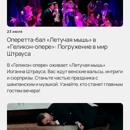
23 июля
Оперетта-бал «Летучая мышь» в
«Геликон-опере»: Погружение в мир
Штрауса
В «Геликон-опере» оживает «Летучая мышь»
Иоганна Штрауса. Вас ждут венские вальсы, интриги
и сюрпризы. Станьте частью праздника с
шампанским и музыкой. Узнайте, кто станет главным
гостем вечера!