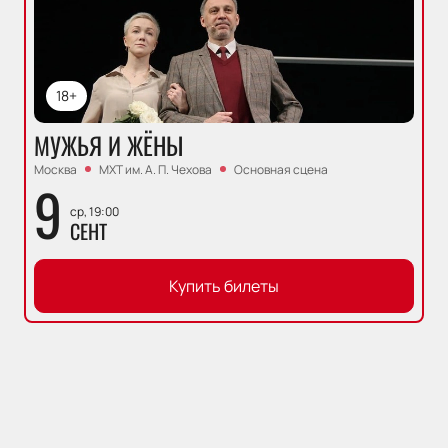
18+
МУЖЬЯ И ЖЁНЫ
Москва
МХТ им. А. П. Чехова
Основная сцена
9
ср, 19:00
СЕНТ
Купить билеты