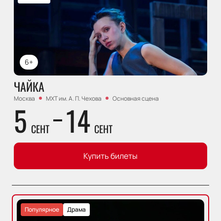
6+
ЧАЙКА
Москва
МХТ им. А. П. Чехова
Основная сцена
5
14
СЕНТ
СЕНТ
Купить билеты
Популярное
Драма