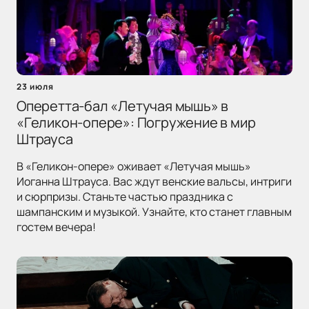
23 июля
Оперетта-бал «Летучая мышь» в
«Геликон-опере»: Погружение в мир
Штрауса
В «Геликон-опере» оживает «Летучая мышь»
Иоганна Штрауса. Вас ждут венские вальсы, интриги
и сюрпризы. Станьте частью праздника с
шампанским и музыкой. Узнайте, кто станет главным
гостем вечера!