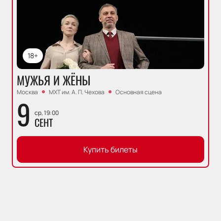
18+
МУЖЬЯ И ЖЁНЫ
Москва
МХТ им. А. П. Чехова
Основная сцена
9
ср, 19:00
СЕНТ
Купить билеты