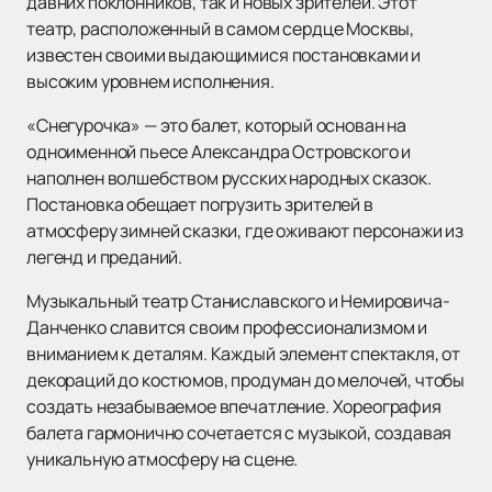
давних поклонников, так и новых зрителей. Этот
театр, расположенный в самом сердце Москвы,
известен своими выдающимися постановками и
высоким уровнем исполнения.
«Снегурочка» — это балет, который основан на
одноименной пьесе Александра Островского и
наполнен волшебством русских народных сказок.
Постановка обещает погрузить зрителей в
атмосферу зимней сказки, где оживают персонажи из
легенд и преданий.
Музыкальный театр Станиславского и Немировича-
Данченко славится своим профессионализмом и
вниманием к деталям. Каждый элемент спектакля, от
декораций до костюмов, продуман до мелочей, чтобы
создать незабываемое впечатление. Хореография
балета гармонично сочетается с музыкой, создавая
уникальную атмосферу на сцене.