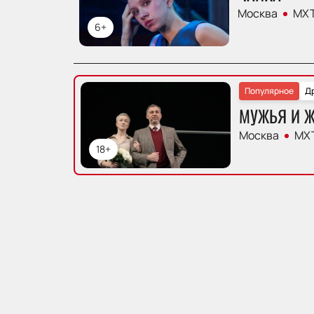
Москва
МХТ
6+
Популярное
Д
МУЖЬЯ И 
Москва
МХТ
18+