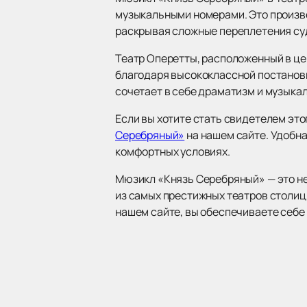
музыкальными номерами. Это произвед
раскрывая сложные переплетения суд
Театр Оперетты, расположенный в це
благодаря высококлассной постановк
сочетает в себе драматизм и музыка
Если вы хотите стать свидетелем эт
Серебряный»
на нашем сайте. Удобна
комфортных условиях.
Мюзикл «Князь Серебряный» — это не 
из самых престижных театров столицы
нашем сайте, вы обеспечиваете себе