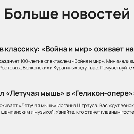
Больше новостей
в классику: «Война и мир» оживает на
разднует 100-летие спектаклем «Война и мир». Минимализ
Ростовых, Болконских и Курагиных ждут вас. Почувствуйте 
л «Летучая мышь» в «Геликон-опере»
оживает «Летучая мышь» Иоганна Штрауса. Вас ждут венск
 шампанским и музыкой. Узнайте, кто станет главным госте