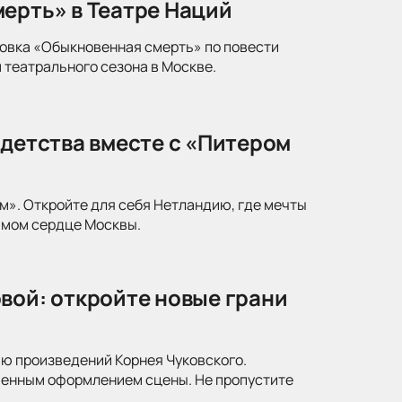
ерть» в Театре Наций
новка «Обыкновенная смерть» по повести
 театрального сезона в Москве.
 детства вместе с «Питером
м». Откройте для себя Нетландию, где мечты
амом сердце Москвы.
вой: откройте новые грани
ю произведений Корнея Чуковского.
менным оформлением сцены. Не пропустите