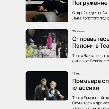
Погружение 
Откройте для себя 
Льва Толстого под 
20 июля
Отправьтесь
Пэном» в Те
Театр Вахтангова п
оживают. Великолеп
12 июля
Премьера сп
классики
Театр Ермоловой пр
Окунитесь в драма
это культурное соб