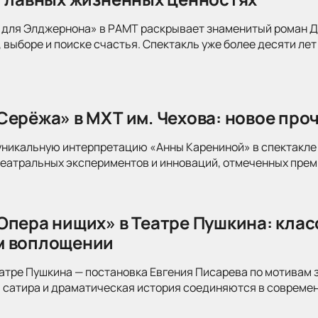
для Элджернона» в РАМТ раскрывает знаменитый роман Дэ
 выборе и поиске счастья. Спектакль уже более десяти лет
Серёжа» в МХТ им. Чехова: новое про
уникальную интерпретацию «Анны Карениной» в спектакле 
театральных экспериментов и инноваций, отмеченных прем
Опера нищих» в Театре Пушкина: клас
м воплощении
атре Пушкина — постановка Евгения Писарева по мотивам 
 сатира и драматическая история соединяются в современ