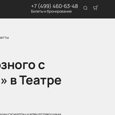
+7 (499) 460-63-48
Билеты и бронирование
ретты
озного с
 в Театре
еским сюжетом и впечатляющими