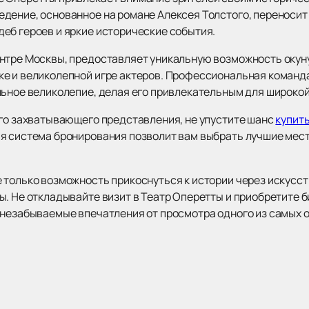
ение, основанное на романе Алексея Толстого, переносит з
еб героев и яркие исторические события.
нтре Москвы, предоставляет уникальную возможность окун
е и великолепной игре актеров. Профессиональная команда
льное великолепие, делая его привлекательным для широкой
ого захватывающего представления, не упустите шанс
купит
я система бронирования позволит вам выбрать лучшие мест
только возможность прикоснуться к истории через искусств
. Не откладывайте визит в Театр Оперетты и приобретите б
 незабываемые впечатления от просмотра одного из самых