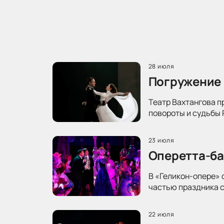
28 июля
Погружение 
Театр Вахтангова п
повороты и судьбы 
23 июля
Оперетта-ба
В «Геликон-опере» 
частью праздника с
22 июля