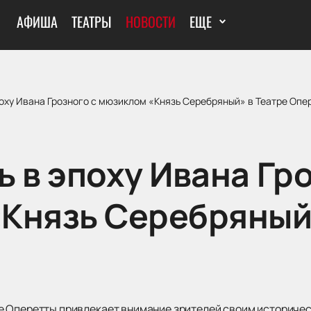
АФИША
ТЕАТРЫ
НОВОСТИ
ЕЩЕ
оху Ивана Грозного с мюзиклом «Князь Серебряный» в Театре Опе
 в эпоху Ивана Гр
Князь Серебряный»
е Оперетты привлекает внимание зрителей своим историч