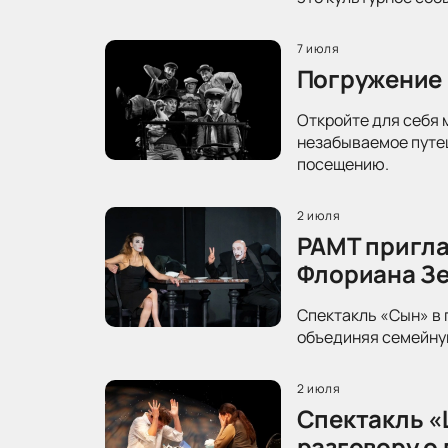
7 июля
Погружение 
Откройте для себя 
незабываемое путеш
посещению.
2 июля
РАМТ пригла
Флориана З
Спектакль «Сын» в 
объединяя семейную
2 июля
Спектакль «
разговору о