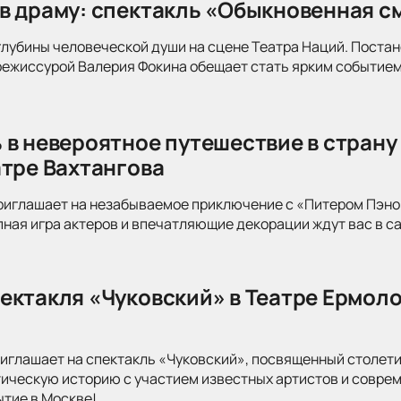
в драму: спектакль «Обыкновенная см
глубины человеческой души на сцене Театра Наций. Поста
режиссурой Валерия Фокина обещает стать ярким событием
 в невероятное путешествие в страну
атре Вахтангова
риглашает на незабываемое приключение с «Питером Пэно
ная игра актеров и впечатляющие декорации ждут вас в с
ектакля «Чуковский» в Театре Ермоло
иглашает на спектакль «Чуковский», посвященный столети
тическую историю с участием известных артистов и совре
ытие в Москве!