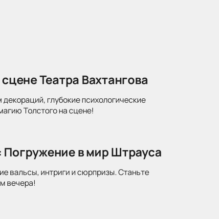
 сцене Театра Вахтангова
м декораций, глубокие психологические
магию Толстого на сцене!
: Погружение в мир Штрауса
ие вальсы, интриги и сюрпризы. Станьте
м вечера!