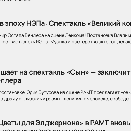
в эпоху НЭПа: Спектакль «Великий к
мир Остапа Бендера на сцене Ленкома! Постановка Влади
ествие в эпоху НЭПа. Музыка и мастерство актеров делаю
шает на спектакль «Сын» — заключит
еллера
постановке Юрия Бутусова на сцене РАМТ предлагает новы
 драму с глубокими размышлениями о человеке, свободе в
Цветы для Элджернона» в РАМТ вновь
 главных жизненных ценностях