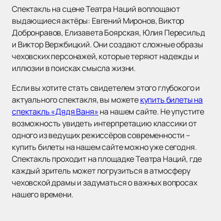
Спектакль на сцене Театра Наций воплощают
выдающиеся актёры: Евгений Миронов, Виктор
Добронравов, Елизавета Боярская, Юлия Пересильд
и Виктор Вержбицкий. Они создают сложные образы
чеховских персонажей, которые теряют надежды и
иллюзии в поисках смысла жизни.
Если вы хотите стать свидетелем этого глубокого и
актуального спектакля, вы можете
купить билеты на
спектакль «Дядя Ваня»
на нашем сайте. Не упустите
возможность увидеть интерпретацию классики от
одного из ведущих режиссёров современности –
купить билеты на нашем сайте можно уже сегодня.
Спектакль проходит на площадке Театра Наций, где
каждый зритель может погрузиться в атмосферу
чеховской драмы и задуматься о важных вопросах
нашего времени.