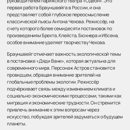
руководителем парижского театра «Одеон». Это
первая работа Брауншвейга в России, и она
представляет собой глубокое переосмысление
классической пьесы Антона Чехова. Режиссёр, на
счету которого более семидесяти постановок по
произведениям Брехта, Клейста, Бюхнера и Ибсена,
особое внимание уделяет творчеству Чехова.
Брауншвейг отмечает важность экологической темы
в постановке «Дяди Вани», которая актуальна для
современного мира. Персонаж Астров становится
провидцем, обращая внимание зрителей на
глобальные проблемы экологии. Режиссёр
подчёркивает связь между изменением климата и
социально-экономическими процессами, такими как
миграция и экономические трудности. Он стремится
привлечь внимание к этим вопросам через
искусство, побуждая зрителей задуматься о будущем
планеты.