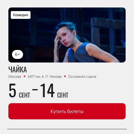
Комедия
6+
ЧАЙКА
Москва
МХТ им. А. П. Чехова
Основная сцена
5
14
СЕНТ
СЕНТ
Купить билеты