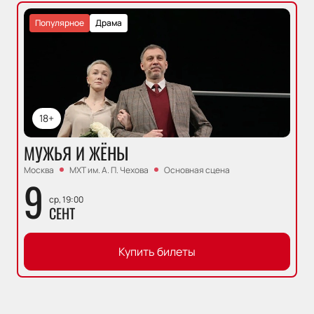
Популярное
Драма
18+
МУЖЬЯ И ЖЁНЫ
Москва
МХТ им. А. П. Чехова
Основная сцена
9
ср, 19:00
СЕНТ
Купить билеты