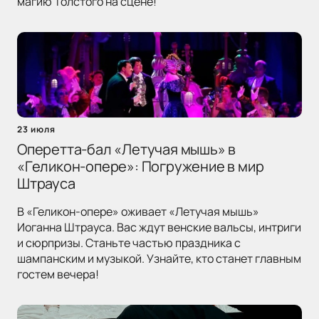
магию Толстого на сцене!
23 июля
Оперетта-бал «Летучая мышь» в
«Геликон-опере»: Погружение в мир
Штрауса
В «Геликон-опере» оживает «Летучая мышь»
Иоганна Штрауса. Вас ждут венские вальсы, интриги
и сюрпризы. Станьте частью праздника с
шампанским и музыкой. Узнайте, кто станет главным
гостем вечера!