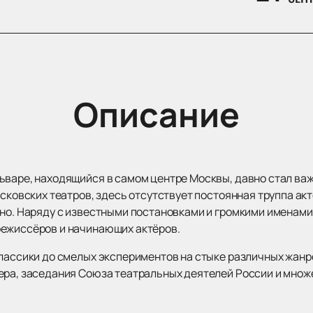
Описание
ьваре, находящийся в самом центре Москвы, давно стал ва
осковских театров, здесь отсутствует постоянная труппа акт
ино. Наряду с известными постановками и громкими именам
режиссёров и начинающих актёров.
лассики до смелых экспериментов на стыке различных жанро
ера, заседания Союза театральных деятелей России и множ