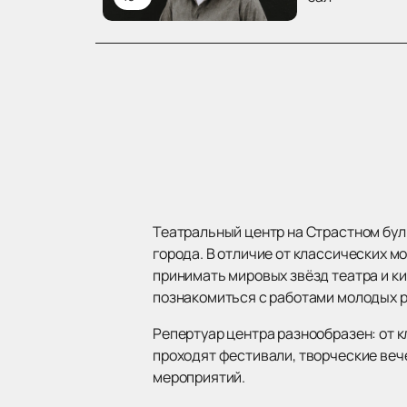
Театральный центр на Страстном бул
города. В отличие от классических м
принимать мировых звёзд театра и к
познакомиться с работами молодых 
Репертуар центра разнообразен: от к
проходят фестивали, творческие веч
мероприятий.