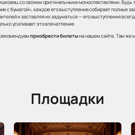
ишковец со своими оригинальными моноспектаклями. Будь то
ие с бумагой», каждое его выступление собирает полные за
рителей и заставляя их задуматься — его выступления всег
олько усиливает это впечатление.
, рекомендуем
приобрести билеты
на нашем сайте. Там же 
Площадки