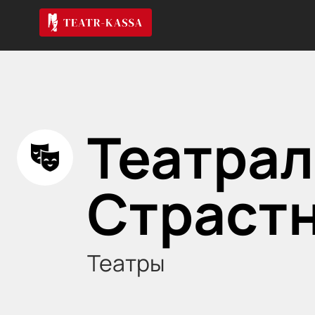
Театрал
Страст
Театры