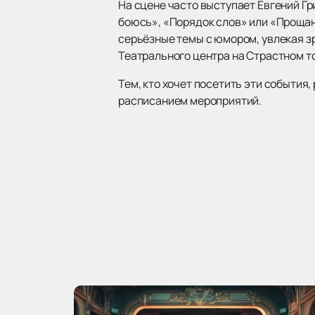
На сцене часто выступает Евгений Гр
боюсь», «Порядок слов» или «Прощан
серьёзные темы с юмором, увлекая з
Театрального центра на Страстном т
Тем, кто хочет посетить эти события
расписанием мероприятий.