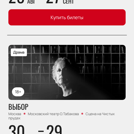
АВГ
СЕНТ
Купить билеты
Драма
18+
ВЫБОР
Москва
Московский театр О.Табакова
Сцена на Чистых
прудах
30
29