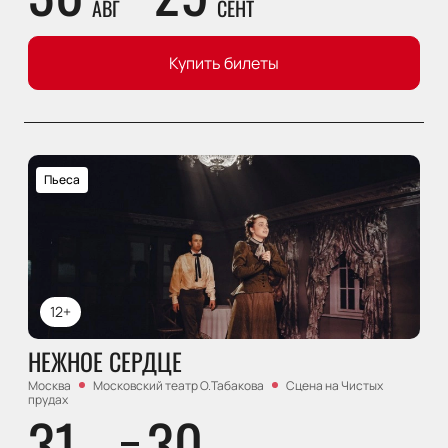
АВГ
СЕНТ
Купить билеты
Пьеса
12+
НЕЖНОЕ СЕРДЦЕ
Москва
Московский театр О.Табакова
Сцена на Чистых
прудах
31
30