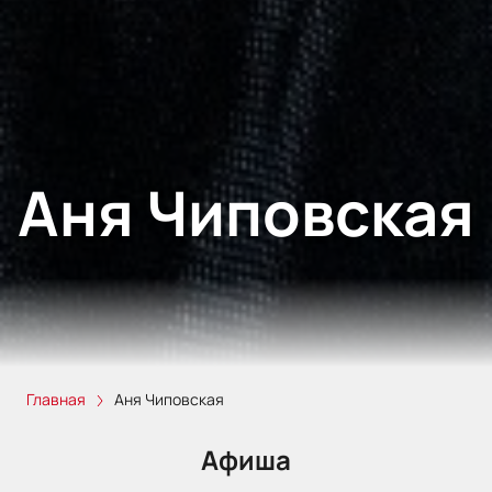
Аня Чиповская
Главная
Аня Чиповская
Афиша