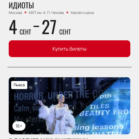
ИДИОТЫ
Москва
МХТ им. А. П. Чехова
Малая сцена
4
27
СЕНТ
СЕНТ
Купить билеты
Пьеса
16+