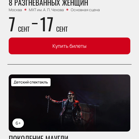
8 РАЗГНЕВАННЫХ ЖЕНЩИН
Москва
МХТ им. А. П. Чехова
Основная сцена
7
17
СЕНТ
СЕНТ
Купить билеты
Детский спектакль
6+
ПОКОЛЕНИЕ МАУГЛИ