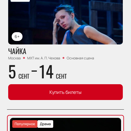
6+
ЧАЙКА
Москва
МХТ им. А. П. Чехова
Основная сцена
5
14
СЕНТ
СЕНТ
Купить билеты
Популярное
Драма