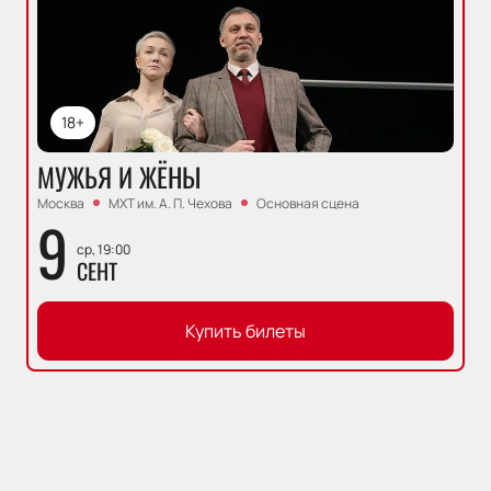
18+
МУЖЬЯ И ЖЁНЫ
Москва
МХТ им. А. П. Чехова
Основная сцена
9
ср, 19:00
СЕНТ
Купить билеты