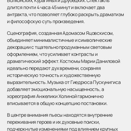
Болконских, Курагиных и Друбецких. Спектакль
длится почти 4 часа 45 минут и включает два
антракта, что позволяет глубоко раскрыть драматизм
и философскую суть произведения.
Сценография, созданная Адомасом Яцовскисом,
объединяет минималистичные и символические
декорации с тщательно продуманным световым
оформлением, что усиливает контрасты и
драматический эффект. Костюмы Марии Даниловой
идеально передают дух времени, сохраняя
историческую точность и художественную
выразительность. Музыка от Гиедрюса Пускунигиса
добавляет эмоциональную насыщенность, а
хореография Анжелики Холиной гармонично
вписывается в общую концепцию постановки.
В центре внимания пьесы находятся внутренние
переживания героев и их духовные поиски,
подчеркнутые изменениями под влиянием крупных