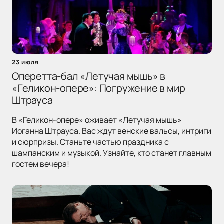
23 июля
Оперетта-бал «Летучая мышь» в
«Геликон-опере»: Погружение в мир
Штрауса
В «Геликон-опере» оживает «Летучая мышь»
Иоганна Штрауса. Вас ждут венские вальсы, интриги
и сюрпризы. Станьте частью праздника с
шампанским и музыкой. Узнайте, кто станет главным
гостем вечера!