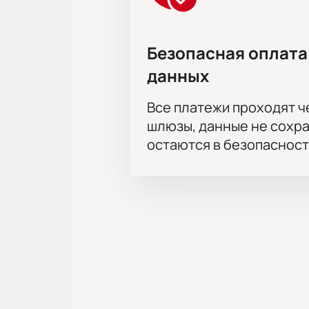
Крамзина, Полина Чернышова, Мар
Самойлов, Юрий Шлыков, Андрей З
Шастина, Николай Романовский, Л
Безопасная оплата
Юлия Рутберг, Олег Макаров, Але
данных
Все платежи проходят 
шлюзы, данные не сохр
остаются в безопасност