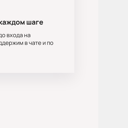
на Симонова, Павел Попов, Денис
нов, Марина Есипенко, Мария
а Дымченко, Анна Дубровская,
каждом шаге
до входа на
держим в чате и по