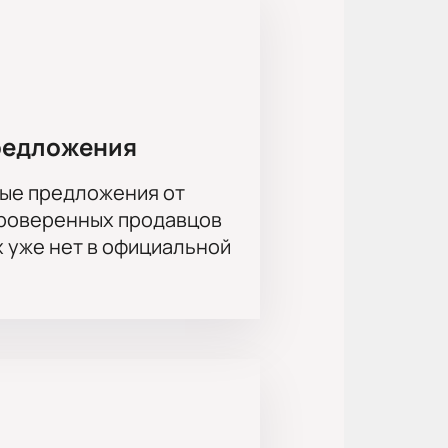
городов Омска и Екатеринбурга, а
лектива подтверждают престижные
еждународного форума «Золотой
 внимания.
редложения
еатр, бельэтаж, балкон и ложи
ые предложения от
проверенных продавцов
гова
х уже нет в официальной
ы, которые понадобятся вам на
 Просто сохраните полученные
ровская, Ольга Лерман, Ксения
в, Юрий Поляк, Екатерина