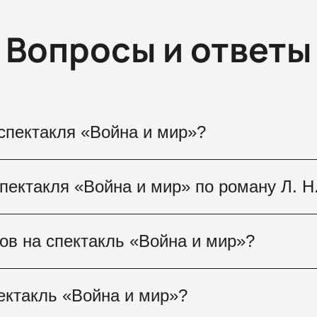
Вопросы и ответы
 спектакля «Война и мир»?
апланирован с 4 сентября 2026. Приходите на
спектакля «Война и мир» по роману Л. Н
вис предоставляет удобный выбор мест и опла
нгова приглашает зрителей на спектакль «Войн
ов на спектакль «Война и мир»?
рты, шоу и театральные постановки. Не упуст
такль «Война и мир» зависит от выбранных ме
пектакль «Война и мир»?
очную цену, сектор и категорию места до офор