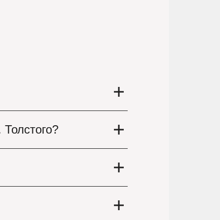
 классическую постановку
. Толстого?
ту онлайн.
а и мир». В этом театре
ите возможность посетить
ст. Приобретая билеты на
мления заказа, на этапе