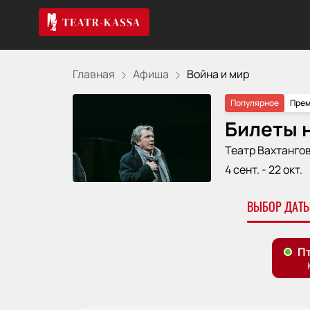
Главная
Афиша
Война и мир
Популярное
Прем
Билеты н
Театр Вахтанго
4 сент.
-
22 окт.
ВЫБОР ДАТЫ