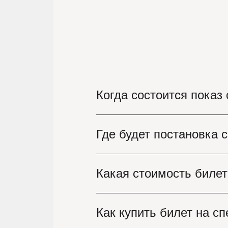
Когда состоится показ
Спектакль «Война и мир» з
Где будет постановка 
романа Л.Н. Толстого. Сер
Труппа Театра имени Вахта
Какая стоимость билет
регулярно проходят конце
знаменитый театр Москвы!
Стоимость билетов на спек
Как купить билет на с
нашем сайте, вы увидите т