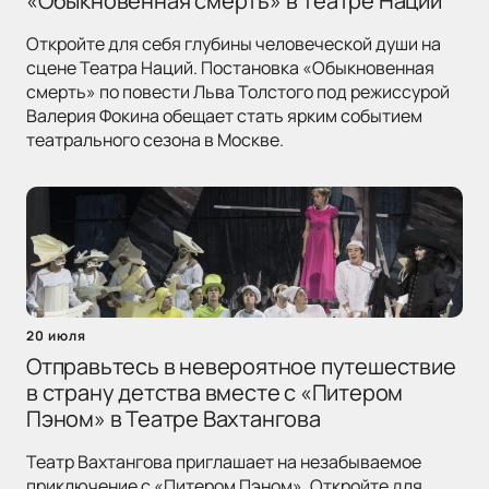
«Обыкновенная смерть» в Театре Наций
Откройте для себя глубины человеческой души на
сцене Театра Наций. Постановка «Обыкновенная
смерть» по повести Льва Толстого под режиссурой
Валерия Фокина обещает стать ярким событием
театрального сезона в Москве.
20 июля
Отправьтесь в невероятное путешествие
в страну детства вместе с «Питером
Пэном» в Театре Вахтангова
Театр Вахтангова приглашает на незабываемое
приключение с «Питером Пэном». Откройте для