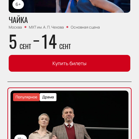
6+
ЧАЙКА
Москва
МХТ им. А. П. Чехова
Основная сцена
5
14
СЕНТ
СЕНТ
Купить билеты
Популярное
Драма