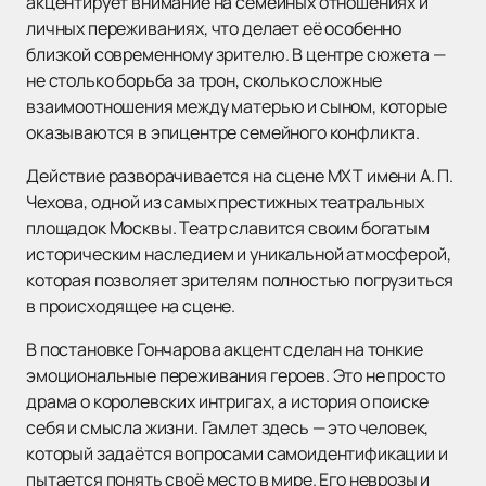
акцентирует внимание на семейных отношениях и
личных переживаниях, что делает её особенно
близкой современному зрителю. В центре сюжета —
не столько борьба за трон, сколько сложные
взаимоотношения между матерью и сыном, которые
оказываются в эпицентре семейного конфликта.
Действие разворачивается на сцене МХТ имени А. П.
Чехова, одной из самых престижных театральных
площадок Москвы. Театр славится своим богатым
историческим наследием и уникальной атмосферой,
которая позволяет зрителям полностью погрузиться
в происходящее на сцене.
В постановке Гончарова акцент сделан на тонкие
эмоциональные переживания героев. Это не просто
драма о королевских интригах, а история о поиске
себя и смысла жизни. Гамлет здесь — это человек,
который задаётся вопросами самоидентификации и
пытается понять своё место в мире. Его неврозы и