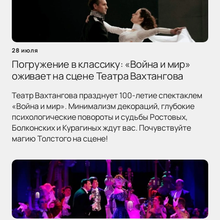
28 июля
Погружение в классику: «Война и мир»
оживает на сцене Театра Вахтангова
Театр Вахтангова празднует 100-летие спектаклем
«Война и мир». Минимализм декораций, глубокие
психологические повороты и судьбы Ростовых,
Болконских и Курагиных ждут вас. Почувствуйте
магию Толстого на сцене!