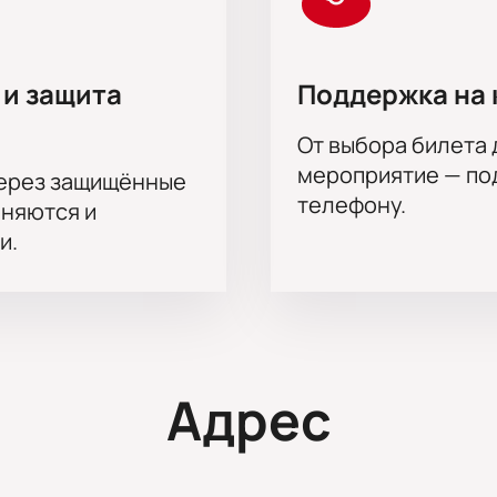
 и защита
Поддержка на 
От выбора билета 
мероприятие — под
через защищённые
телефону.
аняются и
и.
Адрес