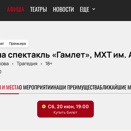
АФИША
ТЕАТРЫ
НОВОСТИ
ЕЩЕ
аг
Премьера
а спектакль «Гамлет», МХТ им. А
хова
Трагедия
18+
0
 И МЕСТА
О МЕРОПРИЯТИИ
НАШИ ПРЕИМУЩЕСТВА
БЛИЖАЙШИЕ М