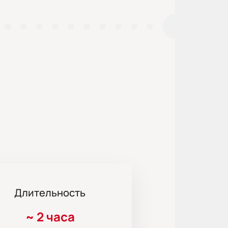
Длительность
~
2 часа