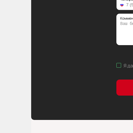
Коммен
Я д