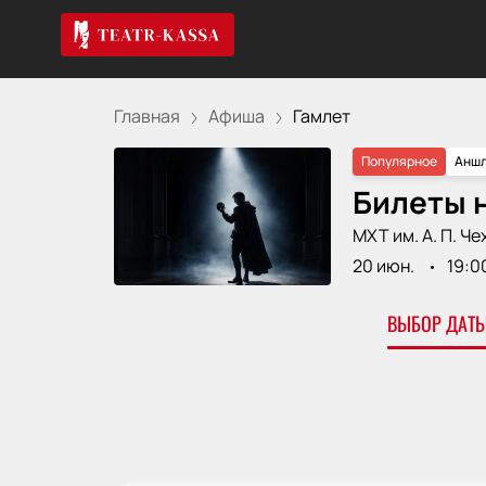
Главная
Афиша
Гамлет
Популярное
Аншл
Билеты н
МХТ им. А. П. Че
20 июн.
19:0
ВЫБОР ДАТЫ