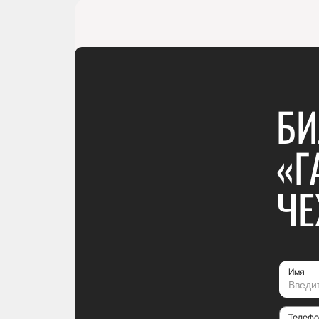
БИ
«Г
ЧЕ
Имя
Телефо