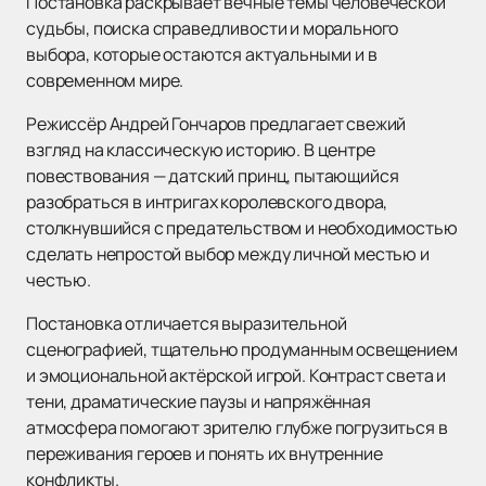
Постановка раскрывает вечные темы человеческой
судьбы, поиска справедливости и морального
выбора, которые остаются актуальными и в
современном мире.
Режиссёр Андрей Гончаров предлагает свежий
взгляд на классическую историю. В центре
повествования — датский принц, пытающийся
разобраться в интригах королевского двора,
столкнувшийся с предательством и необходимостью
сделать непростой выбор между личной местью и
честью.
Постановка отличается выразительной
сценографией, тщательно продуманным освещением
и эмоциональной актёрской игрой. Контраст света и
тени, драматические паузы и напряжённая
атмосфера помогают зрителю глубже погрузиться в
переживания героев и понять их внутренние
конфликты.