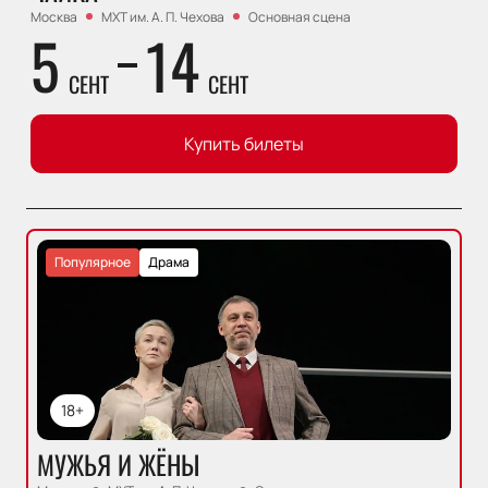
Москва
МХТ им. А. П. Чехова
Основная сцена
5
14
СЕНТ
СЕНТ
Купить билеты
Популярное
Драма
18+
МУЖЬЯ И ЖЁНЫ