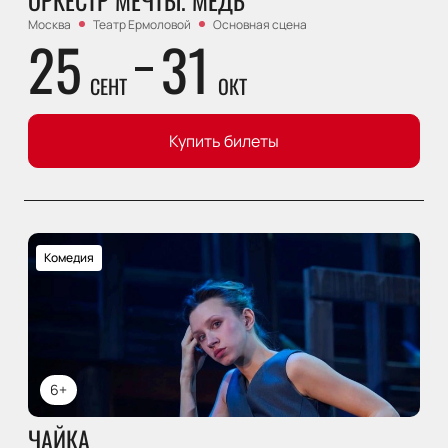
ОРКЕСТР МЕЧТЫ. МЕДЬ
Москва
Театр Ермоловой
Основная сцена
25
31
СЕНТ
ОКТ
Купить билеты
Комедия
6+
ЧАЙКА