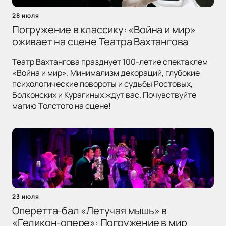
28 июля
Погружение в классику: «Война и мир»
оживает на сцене Театра Вахтангова
Театр Вахтангова празднует 100-летие спектаклем
«Война и мир». Минимализм декораций, глубокие
психологические повороты и судьбы Ростовых,
Болконских и Курагиных ждут вас. Почувствуйте
магию Толстого на сцене!
23 июля
Оперетта-бал «Летучая мышь» в
«Геликон-опере»: Погружение в мир