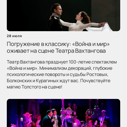
28 июля
Погружение в классику: «Война и мир»
оживает на сцене Театра Вахтангова
Театр Вахтангова празднует 100-летие спектаклем
«Война и мир». Минимализм декораций, глубокие
психологические повороты и судьбы Ростовых,
Болконских и Курагиных ждут вас. Почувствуйте
магию Толстого на сцене!