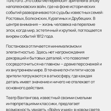
Толстого. Это событие переносит зрителей в эпоху
наполеоновских войн, где на фоне исторических
событий разворачиваются судьбы известных семей:
Ростовых, Болконских, Курагиных и Друбецких. В
центре внимания — жизнь человека на переломе
эпох, когда мир, эстетичный и хрупкий, поглощается
вихрем событий 1812 года.
Постановка отличается минимализмом и
элегантностью. Здесь нет нагромождения
декораций и бытовых деталей, что позволяет
сосредоточиться на главном — драме персонажей и
их внутреннем мире. В течение почти пяти часов
зрители погружаются в атмосферу, где каждая
деталь имеет значение и ничего не отвлекает от
основного действия.
Театр Вахтангова, известный своими смелыми
интерпретациями классики, предлагает
возможность увидеть «Войну и мир» в новом свете.