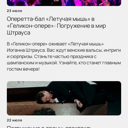
23 июля
Оперетта-бал «Летучая мышь» в
«Геликон-опере»: Погружение в мир
Штрауса
В «Геликон-опере» оживает «Летучая мышь»
Иоганна Штрауса. Вас ждут венские вальсы, интриги
и сюрпризы. Станьте частью праздника с
шампанским и музыкой. Узнайте, кто станет главным
гостем вечера!
22 июля