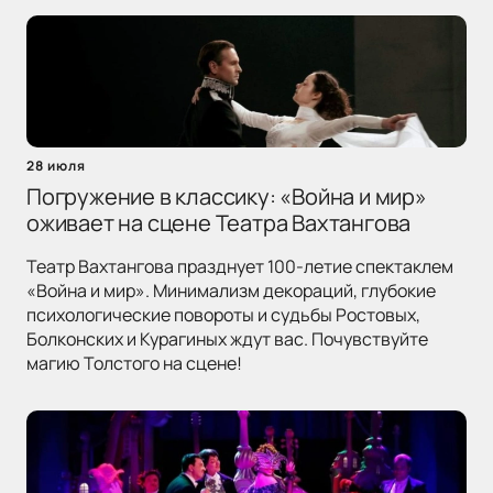
28 июля
Погружение в классику: «Война и мир»
оживает на сцене Театра Вахтангова
Театр Вахтангова празднует 100-летие спектаклем
«Война и мир». Минимализм декораций, глубокие
психологические повороты и судьбы Ростовых,
Болконских и Курагиных ждут вас. Почувствуйте
магию Толстого на сцене!