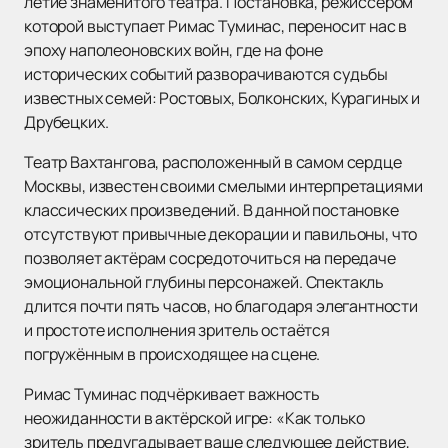
летие знаменитого театра. Постановка, режиссёром
которой выступает Римас Туминас, переносит нас в
эпоху наполеоновских войн, где на фоне
исторических событий разворачиваются судьбы
известных семей: Ростовых, Болконских, Курагиных и
Друбецких.
Театр Вахтангова, расположенный в самом сердце
Москвы, известен своими смелыми интерпретациями
классических произведений. В данной постановке
отсутствуют привычные декорации и павильоны, что
позволяет актёрам сосредоточиться на передаче
эмоциональной глубины персонажей. Спектакль
длится почти пять часов, но благодаря элегантности
и простоте исполнения зритель остаётся
погружённым в происходящее на сцене.
Римас Туминас подчёркивает важность
неожиданности в актёрской игре: «Как только
зритель предугадывает ваше следующее действие,