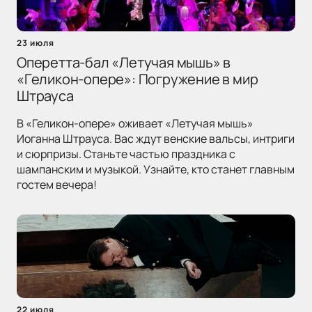
23 июля
Оперетта-бал «Летучая мышь» в
«Геликон-опере»: Погружение в мир
Штрауса
В «Геликон-опере» оживает «Летучая мышь»
Иоганна Штрауса. Вас ждут венские вальсы, интриги
и сюрпризы. Станьте частью праздника с
шампанским и музыкой. Узнайте, кто станет главным
гостем вечера!
22 июля