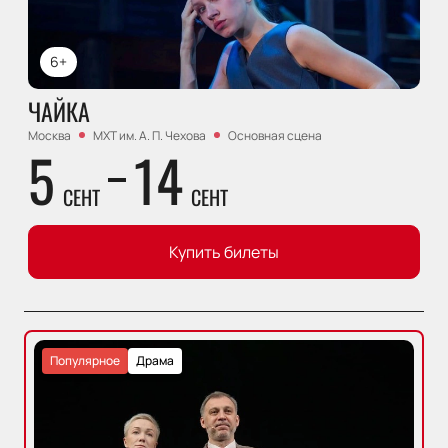
6+
ЧАЙКА
Москва
МХТ им. А. П. Чехова
Основная сцена
5
14
СЕНТ
СЕНТ
Купить билеты
Популярное
Драма