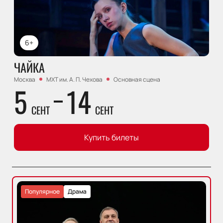
6+
ЧАЙКА
Москва
МХТ им. А. П. Чехова
Основная сцена
5
14
СЕНТ
СЕНТ
Купить билеты
Популярное
Драма