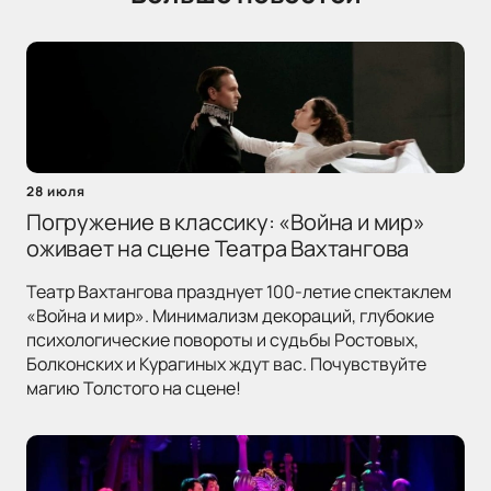
28 июля
Погружение в классику: «Война и мир»
оживает на сцене Театра Вахтангова
Театр Вахтангова празднует 100-летие спектаклем
«Война и мир». Минимализм декораций, глубокие
психологические повороты и судьбы Ростовых,
Болконских и Курагиных ждут вас. Почувствуйте
магию Толстого на сцене!