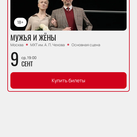
18+
МУЖЬЯ И ЖЁНЫ
Москва
МХТ им. А. П. Чехова
Основная сцена
9
ср, 19:00
СЕНТ
Купить билеты