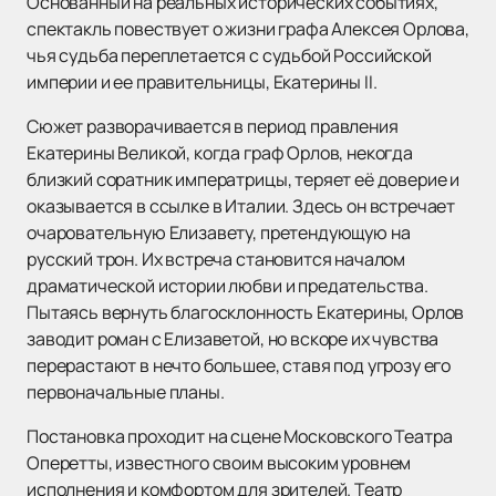
Основанный на реальных исторических событиях,
спектакль повествует о жизни графа Алексея Орлова,
чья судьба переплетается с судьбой Российской
империи и ее правительницы, Екатерины II.
Сюжет разворачивается в период правления
Екатерины Великой, когда граф Орлов, некогда
близкий соратник императрицы, теряет её доверие и
оказывается в ссылке в Италии. Здесь он встречает
очаровательную Елизавету, претендующую на
русский трон. Их встреча становится началом
драматической истории любви и предательства.
Пытаясь вернуть благосклонность Екатерины, Орлов
заводит роман с Елизаветой, но вскоре их чувства
перерастают в нечто большее, ставя под угрозу его
первоначальные планы.
Постановка проходит на сцене Московского Театра
Оперетты, известного своим высоким уровнем
исполнения и комфортом для зрителей. Театр