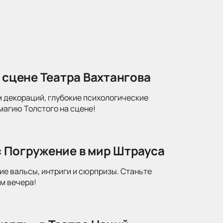
 сцене Театра Вахтангова
м декораций, глубокие психологические
магию Толстого на сцене!
: Погружение в мир Штрауса
ие вальсы, интриги и сюрпризы. Станьте
м вечера!