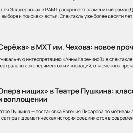
для Элджернона» в РАМТ раскрывает знаменитый роман Дэ
 выборе и поиске счастья. Спектакль уже более десяти лет
Серёжа» в МХТ им. Чехова: новое про
уникальную интерпретацию «Анны Карениной» в спектакле 
театральных экспериментов и инноваций, отмеченных прем
Опера нищих» в Театре Пушкина: клас
м воплощении
атре Пушкина — постановка Евгения Писарева по мотивам 
 сатира и драматическая история соединяются в современ