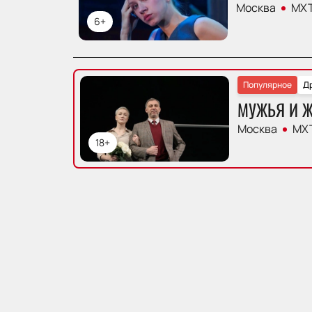
Москва
МХТ
6+
Популярное
Д
МУЖЬЯ И 
Москва
МХТ
18+