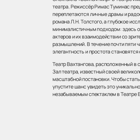
театра. Режиссёр Римас Туминас пре
переплетаются личные драмы и радос
романа Л.Н. Толстого, а глубокое и
минималистичным подходом: здесь от
актеров и их взаимодействии со зрит
размышлений. В течение почти пяти 
элегантность и простота становятс
Театр Вахтангова, расположенный в 
Зал театра, известный своей велико
масштабной постановки. Чтобы стать
упустите шанс увидеть это уникальн
незабываемым спектаклем в Театре В