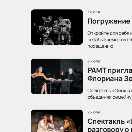
7 июля
Погружение 
Откройте для себя 
незабываемое путеш
посещению.
2 июля
РАМТ пригла
Флориана З
Спектакль «Сын» в 
объединяя семейную
2 июля
Спектакль «
разговору о