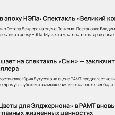
в эпоху НЭПа: Спектакль «Великий к
мир Остапа Бендера на сцене Ленкома! Постановка Влади
ествие в эпоху НЭПа. Музыка и мастерство актеров делаю
шает на спектакль «Сын» — заключит
еллера
постановке Юрия Бутусова на сцене РАМТ предлагает новы
 драму с глубокими размышлениями о человеке, свободе в
Цветы для Элджернона» в РАМТ вновь
 главных жизненных ценностях