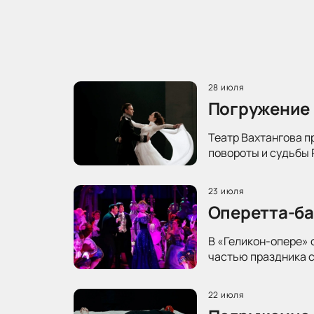
28 июля
Погружение 
Театр Вахтангова п
повороты и судьбы 
23 июля
Оперетта-ба
В «Геликон-опере» 
частью праздника с
22 июля