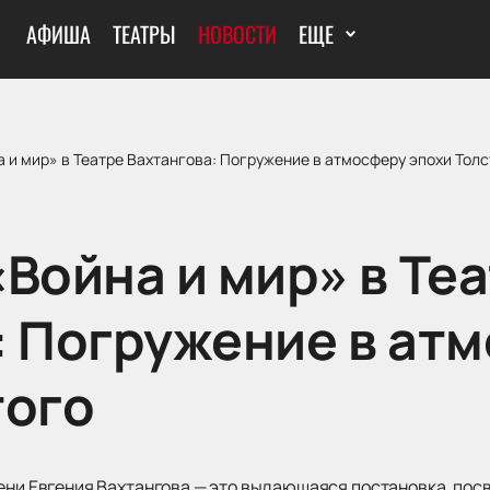
АФИША
ТЕАТРЫ
НОВОСТИ
ЕЩЕ
 и мир» в Театре Вахтангова: Погружение в атмосферу эпохи Тол
Война и мир» в Те
: Погружение в ат
того
мени Евгения Вахтангова — это выдающаяся постановка, по