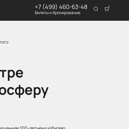
+7 (499) 460-63-48
Билеты и бронирование
стого
атре
мосферу
священная 100-летнему юбилею