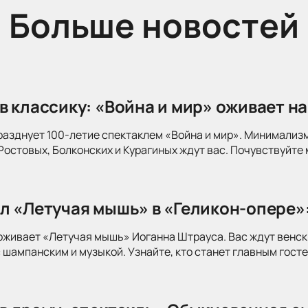
Больше новостей
в классику: «Война и мир» оживает на
разднует 100-летие спектаклем «Война и мир». Минимализ
Ростовых, Болконских и Курагиных ждут вас. Почувствуйте 
л «Летучая мышь» в «Геликон-опере»
оживает «Летучая мышь» Иоганна Штрауса. Вас ждут венск
 шампанским и музыкой. Узнайте, кто станет главным госте