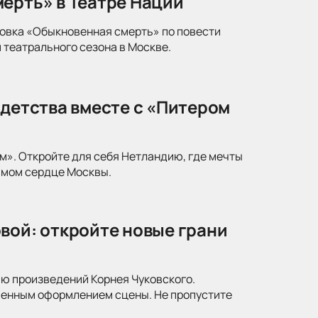
ерть» в Театре Наций
новка «Обыкновенная смерть» по повести
 театрального сезона в Москве.
 детства вместе с «Питером
м». Откройте для себя Нетландию, где мечты
амом сердце Москвы.
вой: откройте новые грани
ю произведений Корнея Чуковского.
менным оформлением сцены. Не пропустите