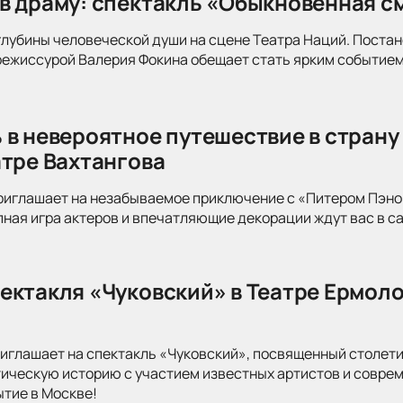
в драму: спектакль «Обыкновенная см
глубины человеческой души на сцене Театра Наций. Поста
режиссурой Валерия Фокина обещает стать ярким событием
 в невероятное путешествие в страну
атре Вахтангова
риглашает на незабываемое приключение с «Питером Пэно
ная игра актеров и впечатляющие декорации ждут вас в с
ектакля «Чуковский» в Театре Ермоло
иглашает на спектакль «Чуковский», посвященный столети
тическую историю с участием известных артистов и совре
ытие в Москве!