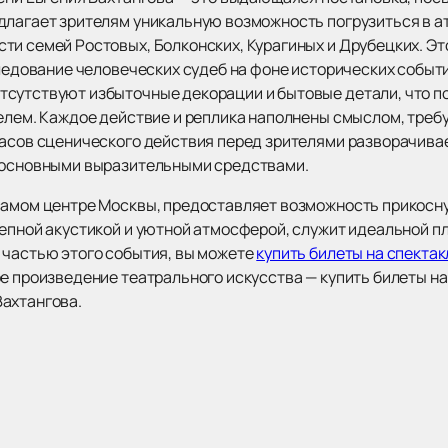
длагает зрителям уникальную возможность погрузиться в а
ти семей Ростовых, Болконских, Курагиных и Друбецких. Эт
сследование человеческих судеб на фоне исторических собы
сутствуют избыточные декорации и бытовые детали, что п
елем. Каждое действие и реплика наполнены смыслом, требу
часов сценического действия перед зрителями разворачива
я основными выразительными средствами.
самом центре Москвы, предоставляет возможность прикоснут
лепной акустикой и уютной атмосферой, служит идеальной 
 частью этого события, вы можете
купить билеты на спектак
ое произведение театрального искусства — купить билеты н
ахтангова.