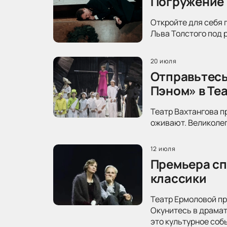
Погружение 
Откройте для себя 
Льва Толстого под 
20 июля
Отправьтесь
Пэном» в Те
Театр Вахтангова п
оживают. Великолеп
12 июля
Премьера сп
классики
Театр Ермоловой пр
Окунитесь в драма
это культурное соб