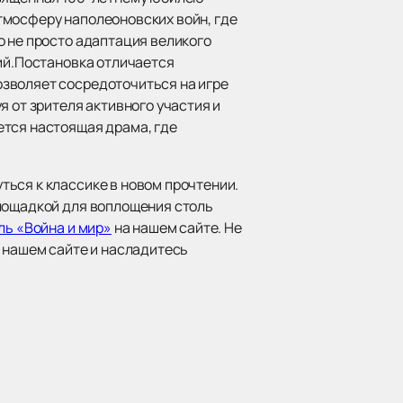
тмосферу наполеоновских войн, где
о не просто адаптация великого
тий.Постановка отличается
озволяет сосредоточиться на игре
я от зрителя активного участия и
ется настоящая драма, где
ься к классике в новом прочтении.
площадкой для воплощения столь
ль «Война и мир»
на нашем сайте. Не
а нашем сайте и насладитесь