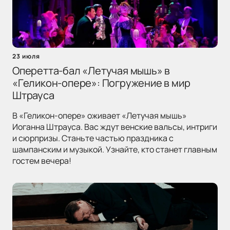
23 июля
Оперетта-бал «Летучая мышь» в
«Геликон-опере»: Погружение в мир
Штрауса
В «Геликон-опере» оживает «Летучая мышь»
Иоганна Штрауса. Вас ждут венские вальсы, интриги
и сюрпризы. Станьте частью праздника с
шампанским и музыкой. Узнайте, кто станет главным
гостем вечера!