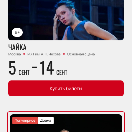
6+
ЧАЙКА
Москва
МХТ им. А. П. Чехова
Основная сцена
5
14
СЕНТ
СЕНТ
Купить билеты
Популярное
Драма