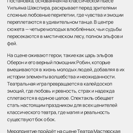
Постановка, основанная на классической пьесе
Уильяма Шекспира, раскрывает перед зрителями
сложные любовные перипетии, где чувства и эмоции
переплетаются в удивительном танце. В центре
сюжета — четыре молодых влюблённых, чьи судьбы
пересекаются в мистическом лесу, полном эльфов и
фей.
На сцене оживают герои, такие как царь эльфов
Оберон и его верный помощник Робин, которые
вмешиваются в жизнь молодых людей, добавляя в их
истории элементы волшебства и неожиданности.
Театральная игра превращается в калейдоскоп
эмоций, где любовь и ревность, страх и надежда
сплетаются в единое целое. Спектакль обещает
стать настоящим праздником для всех ценителей
классического театра, где магия и реальность
существуют бок о бок.
Мероприятие пройдёт на сцене Театра Мастерская