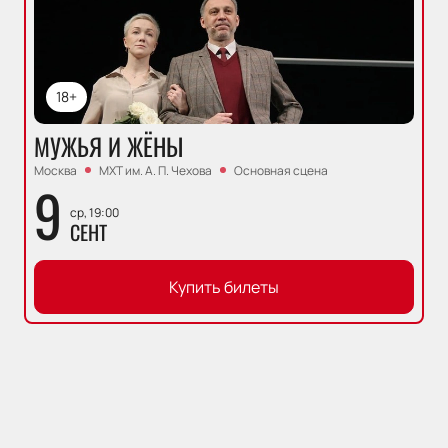
18+
МУЖЬЯ И ЖЁНЫ
Москва
МХТ им. А. П. Чехова
Основная сцена
9
ср, 19:00
СЕНТ
Купить билеты