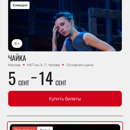
Комедия
6+
ЧАЙКА
Москва
МХТ им. А. П. Чехова
Основная сцена
5
14
СЕНТ
СЕНТ
Купить билеты