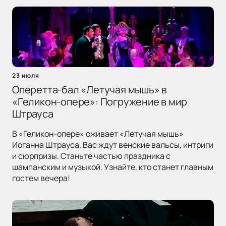
23 июля
Оперетта-бал «Летучая мышь» в
«Геликон-опере»: Погружение в мир
Штрауса
В «Геликон-опере» оживает «Летучая мышь»
Иоганна Штрауса. Вас ждут венские вальсы, интриги
и сюрпризы. Станьте частью праздника с
шампанским и музыкой. Узнайте, кто станет главным
гостем вечера!