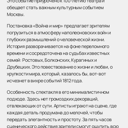
Это событие приурочено к 100-летию театра и
обещает стать важным культурным событием
Москвы.
Постановка «Война и мир» предлагает зрителям
погрузиться в атмосферу наполеоновских войн и
глубоких размышлений о человеческой жизни.
История разворачивается на фоне переломного
времени и сосредоточена на судьбах известных
семей: Ростовых, Болконских, Курагиных и
Друбецких. Это повествование о жизни и любви, о
хрупкости мира, который, казалось бы, вот-вот
исчезнет в вихре событий 1812 года.
Особенность спектакля в его минималистичном
подходе. Здесь нет громоздких декораций,
отвлекающих от сути. Артисты играют на сцене, где
каждая деталь продумана до мелочей, чтобы
передать элегантность и простоту. За пять часов
сценического действия зрители смогут ощутить всю