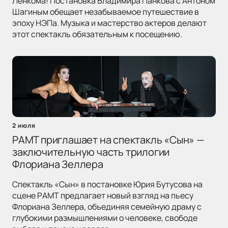
Ленкома! Постановка Владимира Панкова с Антоном
Шагиным обещает незабываемое путешествие в
эпоху НЭПа. Музыка и мастерство актеров делают
этот спектакль обязательным к посещению.
2 июля
РАМТ приглашает на спектакль «Сын» —
заключительную часть трилогии
Флориана Зеллера
Спектакль «Сын» в постановке Юрия Бутусова на
сцене РАМТ предлагает новый взгляд на пьесу
Флориана Зеллера, объединяя семейную драму с
глубокими размышлениями о человеке, свободе