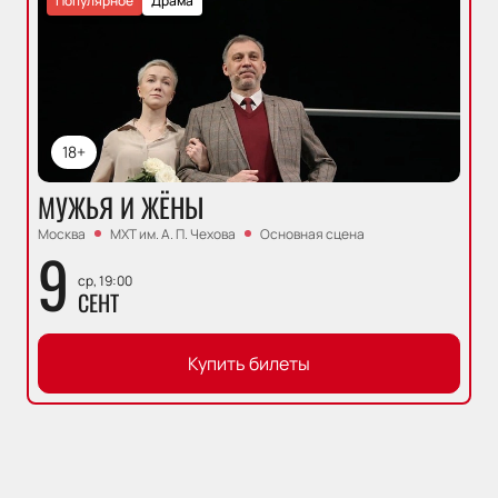
Популярное
Драма
18+
МУЖЬЯ И ЖЁНЫ
Москва
МХТ им. А. П. Чехова
Основная сцена
9
ср, 19:00
СЕНТ
Купить билеты