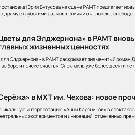
постановке Юрия Бутусова на сцене РАМТ предлагает новы
 драму с глубокими размышлениями о человеке, свободе в
Цветы для Элджернона» в РАМТ вновь
 главных жизненных ценностях
для Элджернона» в РАМТ раскрывает знаменитый роман Дэ
 выборе и поиске счастья. Спектакль уже более десяти лет
Серёжа» в МХТ им. Чехова: новое про
уникальную интерпретацию «Анны Карениной» в спектакле 
театральных экспериментов и инноваций, отмеченных прем