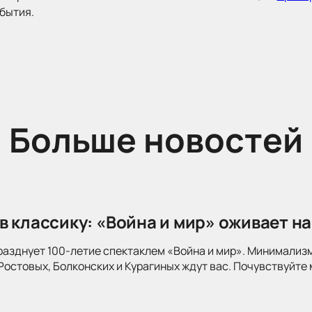
обытия.
Больше новостей
в классику: «Война и мир» оживает на
разднует 100-летие спектаклем «Война и мир». Минимализ
Ростовых, Болконских и Курагиных ждут вас. Почувствуйте 