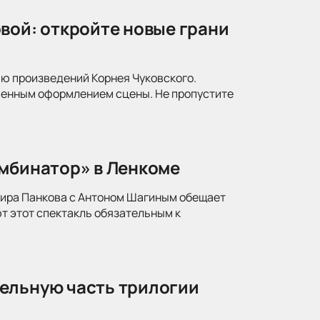
вой: откройте новые грани
ю произведений Корнея Чуковского.
менным оформлением сцены. Не пропустите
омбинатор» в Ленкоме
мира Панкова с Антоном Шагиным обещает
т этот спектакль обязательным к
ельную часть трилогии