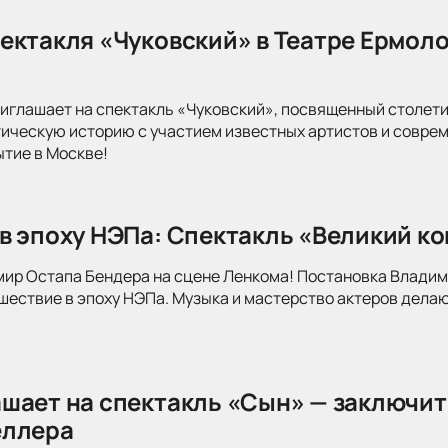
ектакля «Чуковский» в Театре Ермоло
иглашает на спектакль «Чуковский», посвященный столети
тическую историю с участием известных артистов и совре
ытие в Москве!
в эпоху НЭПа: Спектакль «Великий к
мир Остапа Бендера на сцене Ленкома! Постановка Влади
ествие в эпоху НЭПа. Музыка и мастерство актеров делаю
шает на спектакль «Сын» — заключит
еллера