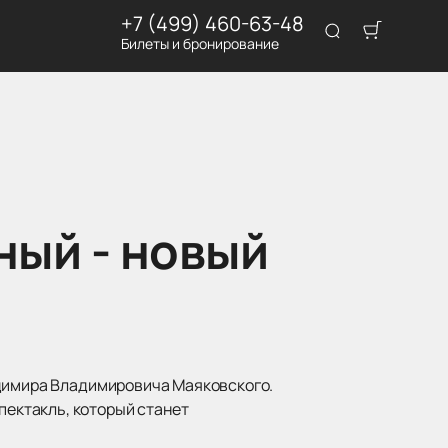
+7 (499) 460-63-48
Билеты и бронирование
ый - новый
адимира Владимировича Маяковского.
ектакль, который станет