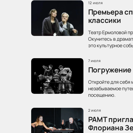
12 июля
Премьера сп
классики
Театр Ермоловой пр
Окунитесь в драма
это культурное соб
7 июля
Погружение 
Откройте для себя 
незабываемое путеш
посещению.
2 июля
РАМТ пригла
Флориана З