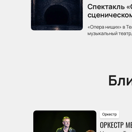
Спектакль «
сценическо
«Опера нищих» в Те
музыкальный театр,
Бл
Оркестр
ОРКЕСТР М