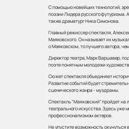
С помощью новейших технологий, зре
поэзии Лидера русского футуризма. А
также драматург Ника Симонова.
Главный режиссер спектакля, Алексей
Маяковского. Он называет их музыка
о Маяковском, то лучшего автора, чем
Директор театра, Марк Варшавер, по
поэте понятным молодежи художест
Сюжет спектакля объединяет историч
Развитие событий будет стремительн
сценического жанра - муздрамы.
Спектакль "Маяковский" пройдет на 
театрального искусства. Здесь уже 
профессионализмом актеров.
Не упустите возможность окунуться 