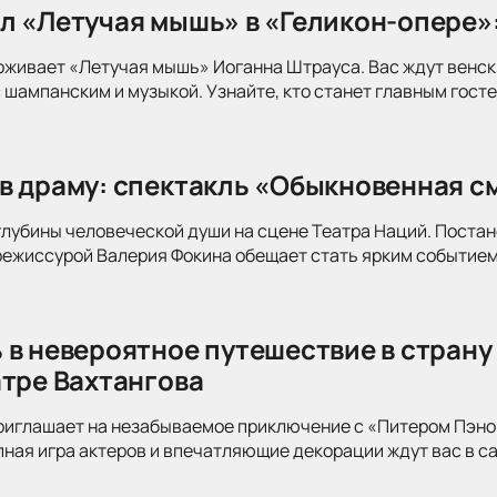
л «Летучая мышь» в «Геликон-опере»
оживает «Летучая мышь» Иоганна Штрауса. Вас ждут венск
 шампанским и музыкой. Узнайте, кто станет главным госте
в драму: спектакль «Обыкновенная см
глубины человеческой души на сцене Театра Наций. Поста
режиссурой Валерия Фокина обещает стать ярким событием
 в невероятное путешествие в страну
атре Вахтангова
риглашает на незабываемое приключение с «Питером Пэно
ная игра актеров и впечатляющие декорации ждут вас в с