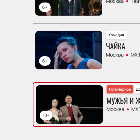
Москва
Теа
6+
Комедия
ЧАЙКА
Москва
МХТ
6+
Популярное
Д
МУЖЬЯ И 
Москва
МХТ
18+