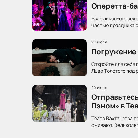
Оперетта-ба
В «Геликон-опере» 
частью праздника с
22 июля
Погружение 
Откройте для себя 
Льва Толстого под 
20 июля
Отправьтесь
Пэном» в Те
Театр Вахтангова п
оживают. Великолеп