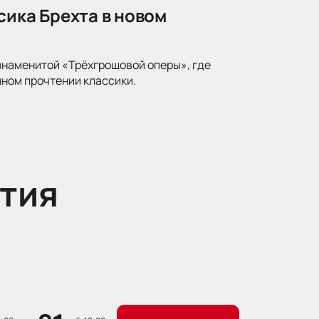
сика Брехта в новом
знаменитой «Трёхгрошовой оперы», где
ном прочтении классики.
тия