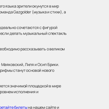
о языка зрители окунутся в мир
манда Gazgolder (музыка и стихи), а
 идеально сочетаются с фигурой
 если делать музыкальный спектакль
необходимо рассказывать о великом
 Маяковский, Лиля и Осип Брики.
 рифмы станут основой нового
ляется значимой площадкой в мире
уровнем исполнения и
ретайте билеты
на нашем сайте и