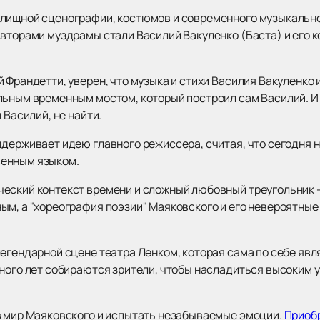
лищной сценографии, костюмов и современного музыкальног
вторами муздрамы стали Василий Вакуленко (Баста) и его ко
 Франдетти, уверен, что музыка и стихи Василия Вакуленко
льным временным мостом, который построил сам Василий. И
 Василий, не найти.
ддерживает идею главного режиссера, считая, что сегодня 
венным языком.
еский контекст времени и сложный любовный треугольник -
ым, а "хореография поэзии" Маяковского и его невероятные
легендарной сцене театра Ленком, которая сама по себе яв
много лет собираются зрители, чтобы насладиться высоким 
в мир Маяковского и испытать незабываемые эмоции.
Приоб