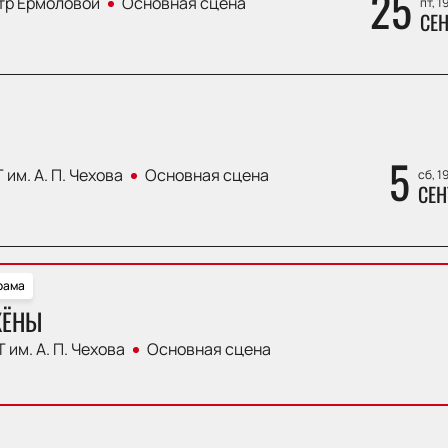
25
тр Ермоловой
Основная сцена
пт, 1
СЕН
5
 им. А. П. Чехова
Основная сцена
сб, 1
СЕН
рама
ЖЁНЫ
 им. А. П. Чехова
Основная сцена