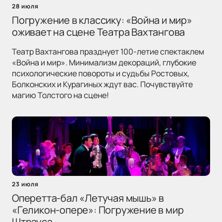
28 июля
Погружение в классику: «Война и мир»
оживает на сцене Театра Вахтангова
Театр Вахтангова празднует 100-летие спектаклем
«Война и мир». Минимализм декораций, глубокие
психологические повороты и судьбы Ростовых,
Болконских и Курагиных ждут вас. Почувствуйте
магию Толстого на сцене!
23 июля
Оперетта-бал «Летучая мышь» в
«Геликон-опере»: Погружение в мир
Штрауса