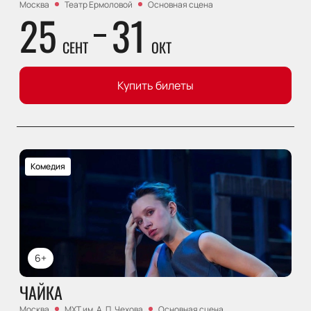
Москва
Театр Ермоловой
Основная сцена
25
31
СЕНТ
ОКТ
Купить билеты
Комедия
6+
ЧАЙКА
Москва
МХТ им. А. П. Чехова
Основная сцена