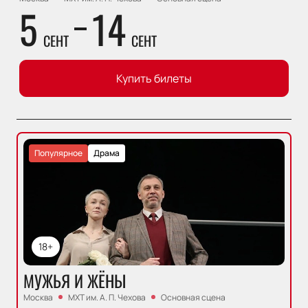
5
14
СЕНТ
СЕНТ
Купить билеты
Популярное
Драма
18+
МУЖЬЯ И ЖЁНЫ
Москва
МХТ им. А. П. Чехова
Основная сцена