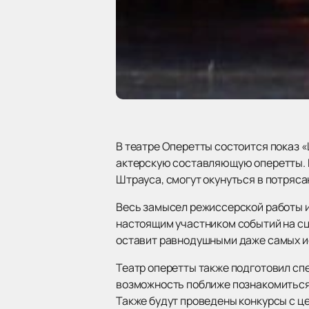
В театре Оперетты состоится показ «
актерскую составляющую оперетты. Б
Штрауса, смогут окунуться в потряса
Весь замысел режиссерской работы и
настоящим участником событий на сц
оставит равнодушными даже самых и
Театр оперетты также подготовил сп
возможность поближе познакомиться 
Также будут проведены конкурсы с ц