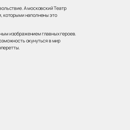
вольствие. А московский Театр
и, которыми наполнены это
чным изображением главных героев.
возможность окунуться в мир
оперетты.