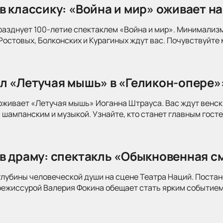
в классику: «Война и мир» оживает на
разднует 100-летие спектаклем «Война и мир». Минимализ
Ростовых, Болконских и Курагиных ждут вас. Почувствуйте 
л «Летучая мышь» в «Геликон-опере»
оживает «Летучая мышь» Иоганна Штрауса. Вас ждут венск
 шампанским и музыкой. Узнайте, кто станет главным госте
в драму: спектакль «Обыкновенная см
глубины человеческой души на сцене Театра Наций. Поста
режиссурой Валерия Фокина обещает стать ярким событием