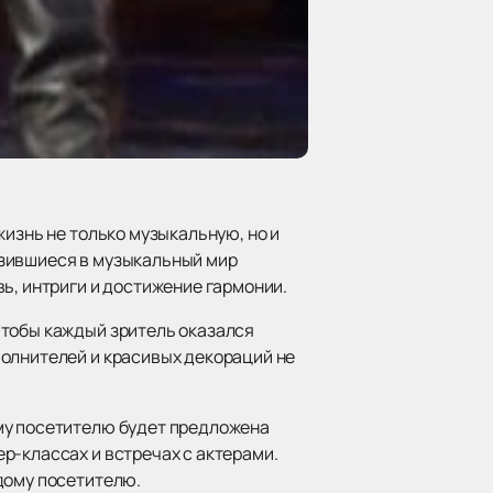
жизнь не только музыкальную, но и
узившиеся в музыкальный мир
ь, интриги и достижение гармонии.
чтобы каждый зритель оказался
полнителей и красивых декораций не
му посетителю будет предложена
р-классах и встречах с актерами.
дому посетителю.