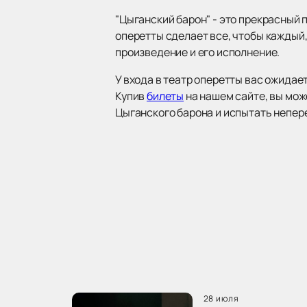
"Цыганский барон" - это прекрасный 
оперетты сделает все, чтобы каждый,
произведение и его исполнение.
У входа в театр оперетты вас ожида
Купив
билеты
на нашем сайте, вы мож
Цыганского барона и испытать непер
28 июля