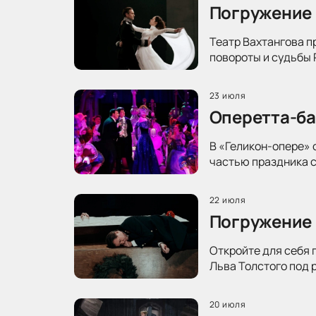
Погружение 
Театр Вахтангова п
повороты и судьбы 
23 июля
Оперетта-ба
В «Геликон-опере» 
частью праздника с
22 июля
Погружение 
Откройте для себя 
Льва Толстого под 
20 июля