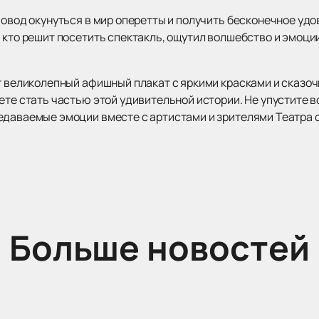
повод окунуться в мир оперетты и получить бесконечное удо
 кто решит посетить спектакль, ощутил волшебство и эмоци
ет великолепный афишный плакат с яркими красками и сказо
ете стать частью этой удивительной истории. Не упустите 
едаваемые эмоции вместе с артистами и зрителями Театра 
Больше новостей