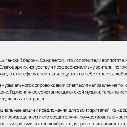
Цыганский барон». Ожидается, что исполнители воплотят в 
лагодаря их искусству и профессионализму зрители, погр
ющую атмосферу спектакля, ощутить на себе страсть, любов
 музыкального сопровождения спектакля направлен на то, 
ене. Гармоничное сочетание цыганской музыки, таланта ис
скушенных театралов.
ециальные акции и предложения для своих зрителей. Каждо
с произведением и его создателями, поучаствовать в масте
енными призами, что лишний раз подчеркнет внимание к каж