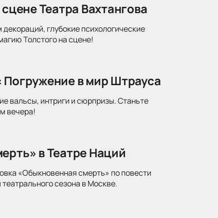
 сцене Театра Вахтангова
м декораций, глубокие психологические
магию Толстого на сцене!
: Погружение в мир Штрауса
ие вальсы, интриги и сюрпризы. Станьте
м вечера!
ерть» в Театре Наций
новка «Обыкновенная смерть» по повести
 театрального сезона в Москве.