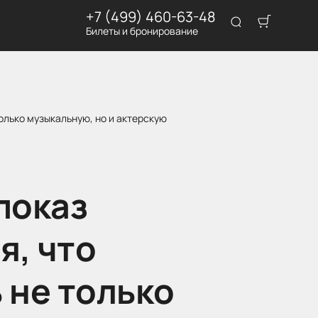
+7 (499) 460-63-48
Билеты и бронирование
олько музыкальную, но и актерскую
показ
я, что
 не только