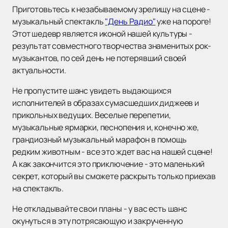
Приготовьтесь к незабываемому зрелищу на сцене -
музыкальный спектакль
"День Радио"
уже на пороге!
Этот шедевр является иконой нашей культуры -
результат совместного творчества знаменитых рок-
музыкантов, по сей день не потерявший своей
актуальности.
Не пропустите шанс увидеть выдающихся
исполнителей в образах сумасшедших диджеев и
прикольных ведущих. Веселые перепетии,
музыкальные ярмарки, песнопения и, конечно же,
грандиозный музыкальный марафон в помощь
редким животным - все это ждет вас на нашей сцене!
А как закончится это приключение - это маленький
секрет, который вы сможете раскрыть только приехав
на спектакль.
Не откладывайте свои планы - у вас есть шанс
окунуться в эту потрясающую и закрученную