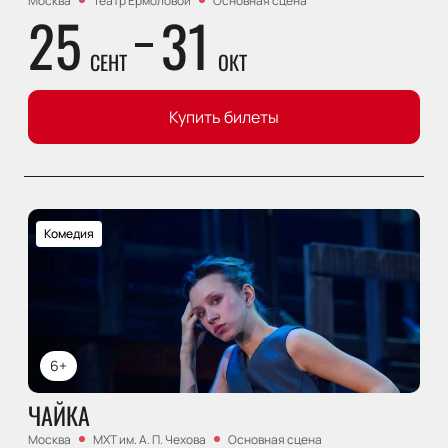
Москва
Театр Ермоловой
Основная сцена
25
31
СЕНТ
ОКТ
Купить билеты
Комедия
6+
ЧАЙКА
Москва
МХТ им. А. П. Чехова
Основная сцена