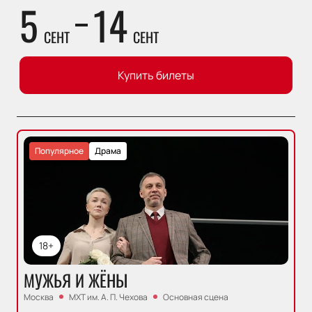
5
14
СЕНТ
СЕНТ
Купить билеты
Популярное
Драма
18+
МУЖЬЯ И ЖЁНЫ
Москва
МХТ им. А. П. Чехова
Основная сцена