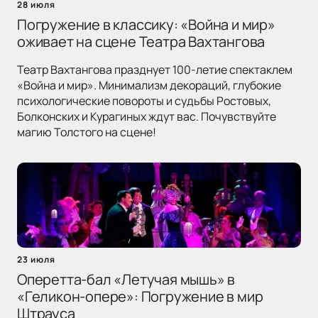
28 июля
Погружение в классику: «Война и мир»
оживает на сцене Театра Вахтангова
Театр Вахтангова празднует 100-летие спектаклем
«Война и мир». Минимализм декораций, глубокие
психологические повороты и судьбы Ростовых,
Болконских и Курагиных ждут вас. Почувствуйте
магию Толстого на сцене!
23 июля
Оперетта-бал «Летучая мышь» в
«Геликон-опере»: Погружение в мир
Штрауса