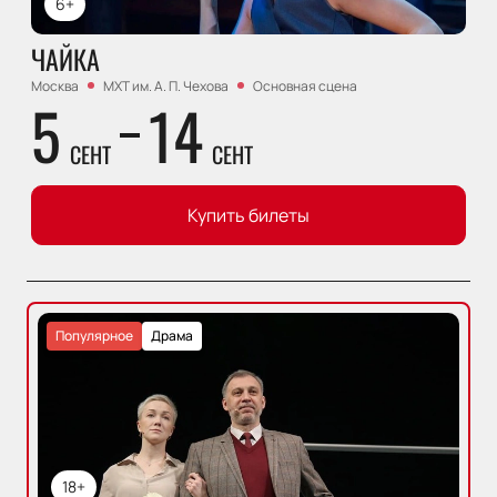
6+
ЧАЙКА
Москва
МХТ им. А. П. Чехова
Основная сцена
5
14
СЕНТ
СЕНТ
Купить билеты
Популярное
Драма
18+