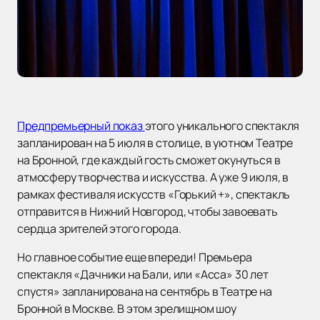
Предпремьерный показ
этого уникального спектакля
запланирован на 5 июля в столице, в уютном Театре
на Бронной, где каждый гость сможет окунуться в
атмосферу творчества и искусства. А уже 9 июля, в
рамках фестиваля искусств «Горький +», спектакль
отправится в Нижний Новгород, чтобы завоевать
сердца зрителей этого города.
Но главное событие еще впереди! Премьера
спектакля «Дачники на Бали, или «Асса» 30 лет
спустя» запланирована на сентябрь в Театре на
Бронной в Москве. В этом зрелищном шоу