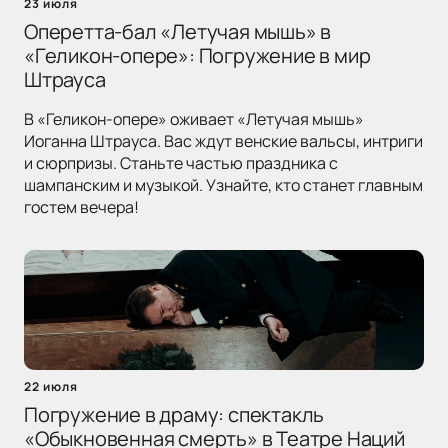
23 июля
Оперетта-бал «Летучая мышь» в
«Геликон-опере»: Погружение в мир
Штрауса
В «Геликон-опере» оживает «Летучая мышь»
Иоганна Штрауса. Вас ждут венские вальсы, интриги
и сюрпризы. Станьте частью праздника с
шампанским и музыкой. Узнайте, кто станет главным
гостем вечера!
22 июля
Погружение в драму: спектакль
«Обыкновенная смерть» в Театре Наций