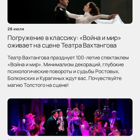
28 июля
Погружение в классику: «Война и мир»
оживает на сцене Театра Вахтангова
Театр Вахтангова празднует 100-летие спектаклем
«Война и мир». Минимализм декораций, глубокие
психологические повороты и судьбы Ростовых,
Болконских и Курагиных ждут вас. Почувствуйте
магию Толстого на сцене!