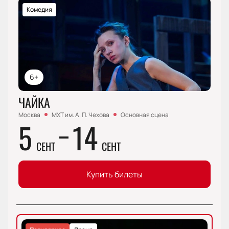
Комедия
6+
ЧАЙКА
Москва
МХТ им. А. П. Чехова
Основная сцена
5
14
СЕНТ
СЕНТ
Купить билеты