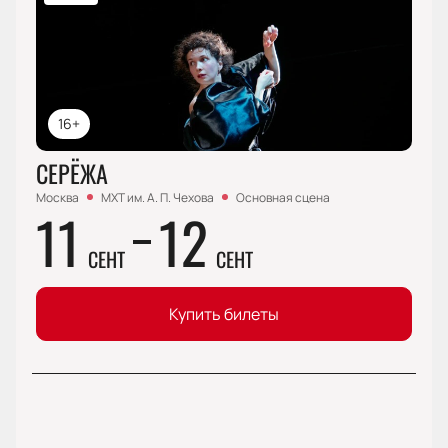
16+
СЕРЁЖА
Москва
МХТ им. А. П. Чехова
Основная сцена
11
12
СЕНТ
СЕНТ
Купить билеты