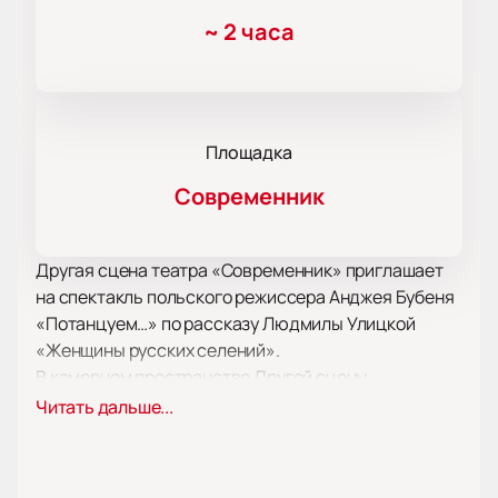
~
2 часа
Площадка
Современник
Другая сцена театра «Современник» приглашает
на спектакль польского режиссера Анджея Бубеня
«Потанцуем…» по рассказу Людмилы Улицкой
«Женщины русских селений».
В камерном пространстве Другой сцены
разворачивается грустная и смешная история
Читать дальше...
дружбы, любви, взаимопонимания трех русских
женщин слегка за 50, волею случая оказавшихся в
нью-йоркской квартире одной из них. Встреча