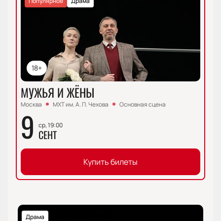
Популярное
Драма
18+
МУЖЬЯ И ЖЁНЫ
Москва
МХТ им. А. П. Чехова
Основная сцена
9
ср, 19:00
СЕНТ
Купить билеты
Драма