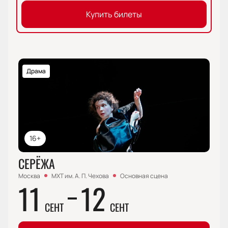
Купить билеты
Драма
16+
СЕРЁЖА
Москва
МХТ им. А. П. Чехова
Основная сцена
11
12
СЕНТ
СЕНТ