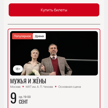
Купить билеты
Популярное
Драма
18+
МУЖЬЯ И ЖЁНЫ
Москва
МХТ им. А. П. Чехова
Основная сцена
9
ср, 19:00
СЕНТ