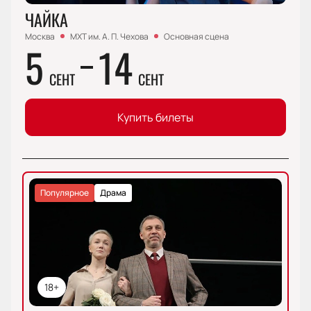
ЧАЙКА
Москва
МХТ им. А. П. Чехова
Основная сцена
5
14
СЕНТ
СЕНТ
Купить билеты
Популярное
Драма
18+