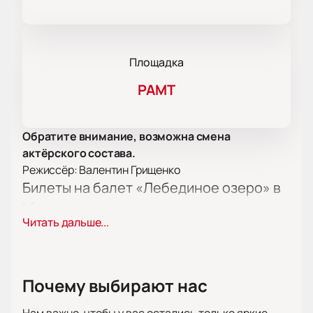
Площадка
РАМТ
Обратите внимание, возможна смена
актёрского состава.
Режиссёр: Валентин Грищенко
Билеты на балет «Лебединое озеро» в
Москве
Читать дальше...
В афише нового театрального сезона есть
спектакль «Лебединое озеро». Эта постановка —
одно из самых известных произведений балета. На
сцене РАМТ по адресу: Москва, Театральная
Почему выбирают нас
площадь, дом 2, зрители увидят классическую
историю, которая входит в репертуар многих