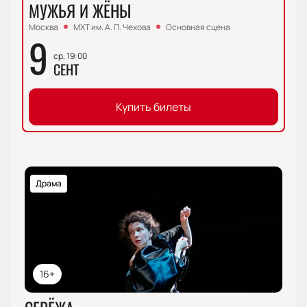
МУЖЬЯ И ЖЁНЫ
Москва
МХТ им. А. П. Чехова
Основная сцена
9
ср, 19:00
СЕНТ
Купить билеты
Драма
16+