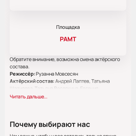
Площадка
РАМТ
Обратите внимание, возможна смена актёрского
состава.
Режиссёр:
Рузанна Мовсесян
Актёрский состав:
Андрей Лаптев, Татьяна
Шатилова, Татьяна Веселкина, Евгения
Белобородова, Андрей Бажин, Татьяна Веселкина,
Читать дальше...
Александра Аронс, Александра Аронс, Марианна
Ильина, Сергей Печенкин, Тарас Епифанцев,
Виталий Тимашков, Юрий Григорьев, Ия Гришина,
Почему выбирают нас
Кэти Солвэй, Мария Мовсесян
Билеты на спектакль «Кролик Эдвард»