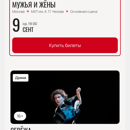
МУЖЬЯ И ЖЁНЫ
Москва
МХТ им. А. П. Чехова
Основная сцена
9
ср, 19:00
СЕНТ
Купить билеты
Драма
16+