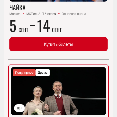
ЧАЙКА
Москва
МХТ им. А. П. Чехова
Основная сцена
5
14
СЕНТ
СЕНТ
Купить билеты
Популярное
Драма
18+