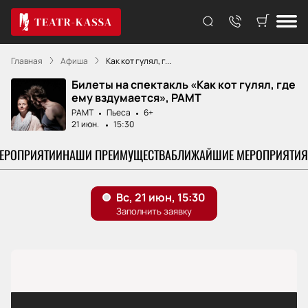
Главная
Афиша
Как кот гулял, г...
Билеты на спектакль «Как кот гулял, где
ему вздумается», РАМТ
РАМТ
Пьеса
6+
21 июн.
15:30
МЕРОПРИЯТИИ
НАШИ ПРЕИМУЩЕСТВА
БЛИЖАЙШИЕ МЕРОПРИЯТИЯ