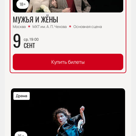
18+
МУЖЬЯ И ЖЁНЫ
Москва
МХТ им. А. П. Чехова
Основная сцена
9
ср, 19:00
СЕНТ
Купить билеты
Драма
16+