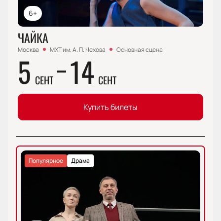
6+
ЧАЙКА
Москва
МХТ им. А. П. Чехова
Основная сцена
5
14
СЕНТ
СЕНТ
Купить билеты
Популярное
Драма