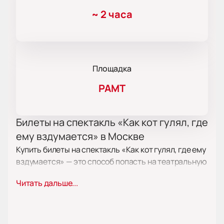
~
2 часа
Площадка
РАМТ
Билеты на спектакль «Как кот гулял, где
ему вздумается» в Москве
Купить билеты на спектакль «Как кот гулял, где ему
вздумается» — это способ попасть на театральную
постановку. Программа подходит для зрителей
Читать дальше...
разных возрастов, которые интересуются
современным искусством и классикой. На сайте
есть информация о расписании,
продолжительности и стоимости билетов.