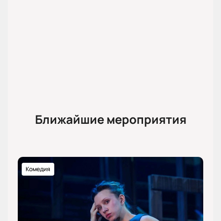
Обратите внимание, возможна смена актёрского
состава.
Режиссёр:
Сигрид Стрем Рейбо
Актёрский состав:
Денис Баландин, Александр
Девятьяров, Анна Ковалева, Алексей Мишаков,
Владислав Погиба, Мария Рыщенкова, Алексей
Гладков
Ближайшие мероприятия
Комедия