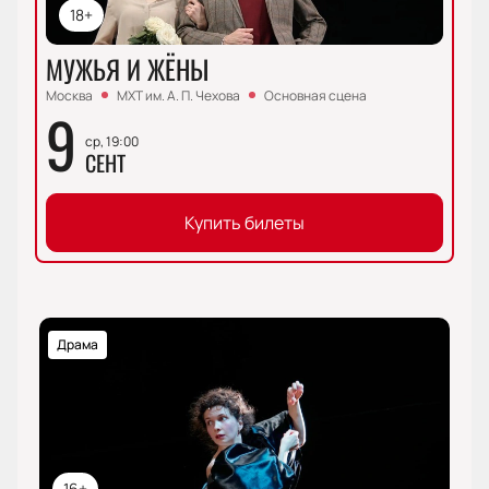
18+
МУЖЬЯ И ЖЁНЫ
Москва
МХТ им. А. П. Чехова
Основная сцена
9
ср, 19:00
СЕНТ
Купить билеты
Драма
16+