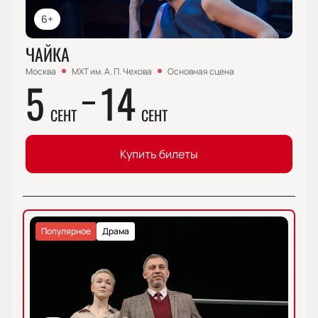
6+
ЧАЙКА
Москва
МХТ им. А. П. Чехова
Основная сцена
5
14
СЕНТ
СЕНТ
Купить билеты
Популярное
Драма