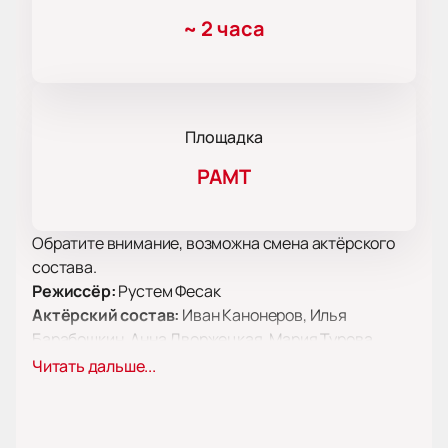
~
2 часа
Площадка
РАМТ
Обратите внимание, возможна смена актёрского
состава.
Режиссёр:
Рустем Фесак
Актёрский состав:
Иван Канонеров, Илья
Барабошкин, Анна Дворжецкая, Мария Турова,
Варвара Пахомова, Алексей Веселкин, Данила
Читать дальше...
Голофаст, Людмила Пивоварова, Янина
Соколовская, Алексей Мясников, Андрей Сипин,
Дарья Семенова, Наталья Чернявская, Александр