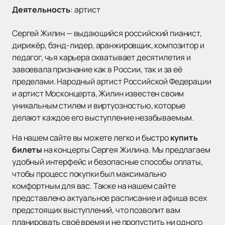
Деятельность
:
артист
Сергей Жилин — выдающийся российский пианист,
дирижёр, бэнд-лидер, аранжировщик, композитор и
педагог, чья карьера охватывает десятилетия и
завоевала признание как в России, так и за её
пределами. Народный артист Российской Федерации
и артист Москонцерта, Жилин известен своим
уникальным стилем и виртуозностью, которые
делают каждое его выступление незабываемым.
На нашем сайте вы можете легко и быстро
купить
билеты
на концерты Сергея Жилина. Мы предлагаем
удобный интерфейс и безопасные способы оплаты,
чтобы процесс покупки был максимально
комфортным для вас. Также на нашем сайте
представлено актуальное расписание и афиша всех
предстоящих выступлений, что позволит вам
планировать своё время и не пропустить ни одного