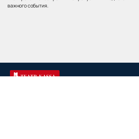
важного события.
Афиша
Новости
Театры
О нас