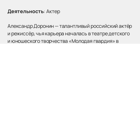
Деятельность
:
Актер
Александр Доронин — талантливый российский актёр
и режиссёр, чья карьера началась в театре детского
и юношеского творчества «Молодая гвардия» в
Саратове. Родившись 25 марта 1976 года, он с ранних
лет проявлял интерес к сценическому искусству.
Окончив Театральный институт Саратовской
государственной консерватории и ГИТИС, Доронин
присоединился к труппе Российского
академического молодёжного театра (РАМТ), где
продолжает работать по сей день.
В 2008 году Александр дебютировал как режиссёр с
постановкой «Платонов. III акт», которая стала
премьерой для Чёрной комнаты и открыла «Ночной
проект» РАМТа. Его режиссёрская работа отличается
глубиной и оригинальным подходом к классическим