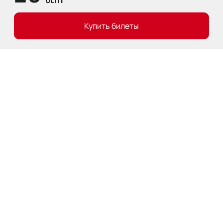
Купить билеты
Описание
Деятельность
:
Актриса
Место рождения
:
Москва
Дата рождения
:
1993-03-01
Мария Фомина – талантливая российская актриса
кино и театра, а также успешная фотомодель.
Родилась 1 марта 1993 года в Москве в семье арт-
директора Александра Фомина и домохозяйки Ирины
Марченко. С раннего возраста Мария проявляла