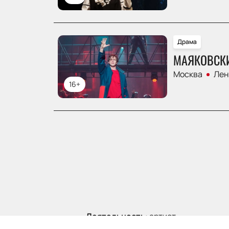
Драма
МАЯКОВСК
Москва
Лен
16+
Деятельность
:
артист