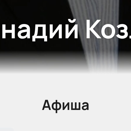
ннадий Коз
Афиша