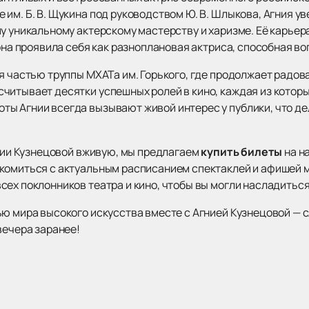
им. Б. В. Щукина под руководством Ю. В. Шлыкова, Агния у
у уникальному актерскому мастерству и харизме. Её карьера
 она проявила себя как разноплановая актриса, способная в
я частью труппы МХАТа им. Горького, где продолжает радов
читывает десятки успешных ролей в кино, каждая из которы
ы Агнии всегда вызывают живой интерес у публики, что дел
.
гнии Кузнецовой вживую, мы предлагаем
купить билеты
на на
комиться с актуальным расписанием спектаклей и афишей 
ех поклонников театра и кино, чтобы вы могли насладиться
ью мира высокого искусства вместе с Агнией Кузнецовой — 
вечера заранее!