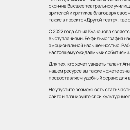
окончив Высшее театральное училище 
зрителей и критиков благодаря своем
также в проекте «Другой театр», где
С 2022 года Агния Кузнецова являетс
выступлениями. Её фильмография нас
эмоциональной насыщенностью. Работ
настоящему ожидаемыми событиями
Для тех, кто хочет увидеть талант А
нашем ресурсе вы также можете озна
предоставляем удобный сервис для вс
Не упустите возможность стать част
сайте и планируйте свои культурные 