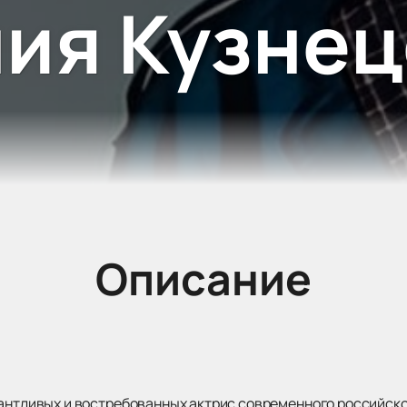
ния Кузнец
Описание
антливых и востребованных актрис современного российского