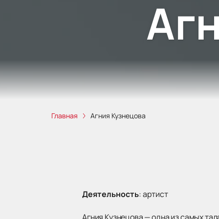
Аг
Главная
Агния Кузнецова
Деятельность
:
артист
Агния Кузнецова — одна из самых тал