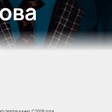
ова
 театра и кино. С 2006 года,