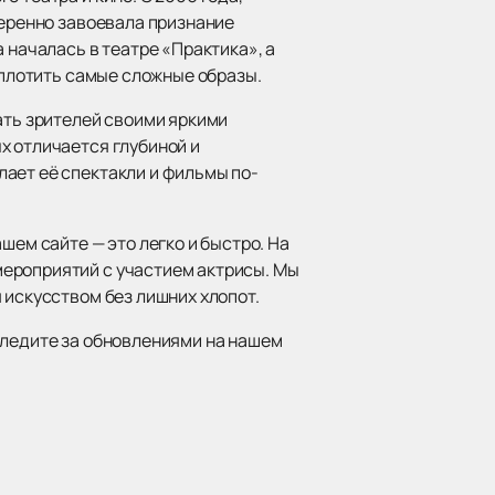
веренно завоевала признание
 началась в театре «Практика», а
оплотить самые сложные образы.
ать зрителей своими яркими
х отличается глубиной и
ает её спектакли и фильмы по-
шем сайте — это легко и быстро. На
мероприятий с участием актрисы. Мы
 искусством без лишних хлопот.
следите за обновлениями на нашем