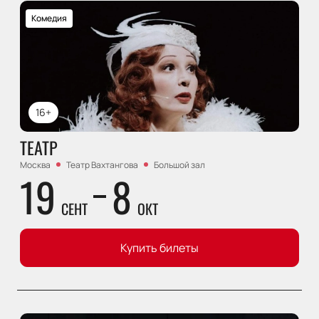
Комедия
16+
ТЕАТР
Москва
Театр Вахтангова
Большой зал
19
8
СЕНТ
ОКТ
Купить билеты