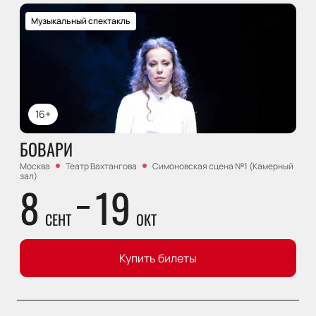
Музыкальный спектакль
16+
БОВАРИ
Москва
Театр Вахтангова
Симоновская сцена №1 (Камерный
зал)
8
19
СЕНТ
ОКТ
Купить билеты