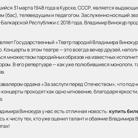
ийся 31 марта 1948 года в Курске, СССР, является выдающ
м (бас), телеведущим и педагогом. Заслуженно носящий зв
-Балкарской Республики с 2018 года, Владимир Винокур про
авляет Государственный «Театр пародий Владимира Винокур
 Концерты в этом театре — это всегда вечер друзей, напо
ься множеством пародийных образов на известных исполнит
ом. В его репертуаре — как уже полюбившиеся монологи, та
в.
авалером ордена «За заслуги перед Отечеством», что подче
о концерты проходят как одно мгновение, благодаря яркости,
е.
адимира Винокура у нас есть отличная новость:
купить бил
ь к числу тех, кто уже оценил талант и обаяние Владимира 
тах!