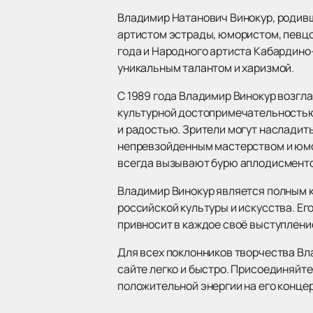
Владимир Натанович Винокур, родивш
артистом эстрады, юмористом, певцо
года и Народного артиста Кабардино
уникальным талантом и харизмой.
С 1989 года Владимир Винокур возгл
культурной достопримечательностью.
и радостью. Зрители могут насладит
непревзойденным мастерством и юмор
всегда вызывают бурю аплодисменто
Владимир Винокур является полным к
российской культуры и искусства. Ег
привносит в каждое своё выступлени
Для всех поклонников творчества Вл
сайте легко и быстро. Присоединяйтес
положительной энергии на его концер