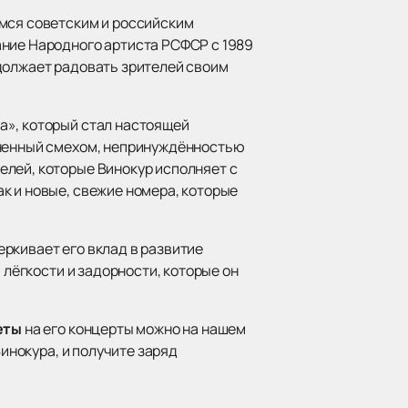
имся советским и российским
ание Народного артиста РСФСР с 1989
должает радовать зрителей своим
а», который стал настоящей
лненный смехом, непринуждённостью
елей, которые Винокур исполняет с
к и новые, свежие номера, которые
ркивает его вклад в развитие
 лёгкости и задорности, которые он
еты
на его концерты можно на нашем
Винокура, и получите заряд