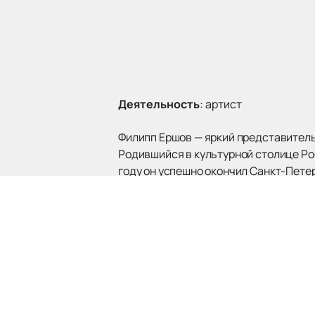
Деятельность
:
артист
Филипп Ершов — яркий представитель
Родившийся в культурной столице Рос
году он успешно окончил Санкт-Пете
что стало началом его впечатляющей
С 2015 года Филипп Ершов является 
восторг и аплодисменты публики. Ег
«Старая новая Россия». С тех пор Фи
«Ладога» до крупных кинолент, таких
Если вы хотите лично оценить талант
нашем сайте вы можете
купить биле