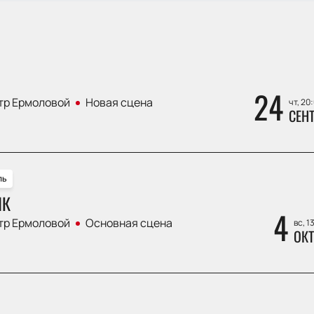
24
тр Ермоловой
Новая сцена
чт, 20
СЕН
ль
ЛК
4
тр Ермоловой
Основная сцена
вс, 1
ОКТ