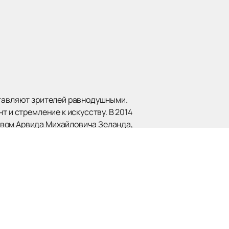
ставляют зрителей равнодушными.
т и стремление к искусству. В 2014
твом Арвида Михайловича Зеланда,
го выступления неизменно вызывают
жном фильме Александра Караваева
иалов «Всё началось в Харбине» и
мероприятия с его участием. На
 актуальное расписание и афишу,