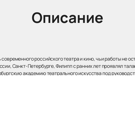
Описание
 современного российского театра и кино, чьи работы не о
сии, Санкт-Петербурге, Филипп с ранних лет проявлял талан
рбургскую академию театрального искусства под руководс
 карьеры.
неотъемлемой частью Театра имени Марии Ермоловой, где е
о кинокарьера началась в 2008 году с роли в короткометра
липп успел проявить себя в разнообразных проектах, от сер
 как «Лёд 2», «Один вдох», «Стрельцов» и «Нюрнберг».
 и харизму этого актёра, не упустите возможность посетить 
ты
и насладиться его игрой вживую. Также у нас вы найдёте