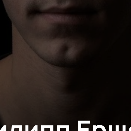
илипп Ерш