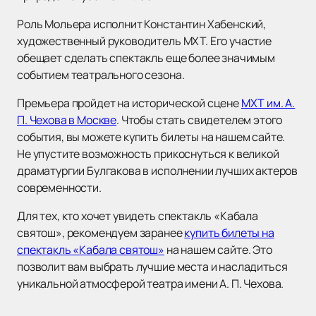
Роль Мольера исполнит Константин Хабенский,
художественный руководитель МХТ. Его участие
обещает сделать спектакль еще более значимым
событием театрального сезона.
Премьера пройдет на исторической сцене
МХТ им. А.
П. Чехова в Москве
. Чтобы стать свидетелем этого
события, вы можете купить билеты на нашем сайте.
Не упустите возможность прикоснуться к великой
драматургии Булгакова в исполнении лучших актеров
современности.
Для тех, кто хочет увидеть спектакль «Кабала
святош», рекомендуем заранее
купить билеты на
спектакль «Кабала святош»
на нашем сайте. Это
позволит вам выбрать лучшие места и насладиться
уникальной атмосферой театра имени А. П. Чехова.