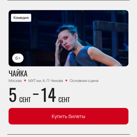
Комедия
6+
ЧАЙКА
Москва
МХТ им. А. П. Чехова
Основная сцена
5
14
СЕНТ
СЕНТ
Купить билеты