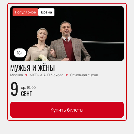
Популярное
Драма
18+
МУЖЬЯ И ЖЁНЫ
Москва
МХТ им. А. П. Чехова
Основная сцена
9
ср, 19:00
СЕНТ
Купить билеты