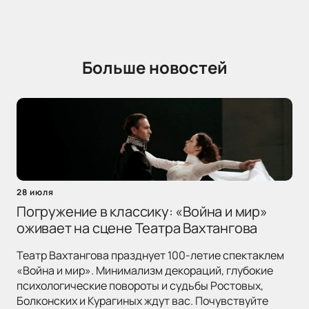
Больше новостей
28 июля
Погружение в классику: «Война и мир»
оживает на сцене Театра Вахтангова
Театр Вахтангова празднует 100-летие спектаклем
«Война и мир». Минимализм декораций, глубокие
психологические повороты и судьбы Ростовых,
Болконских и Курагиных ждут вас. Почувствуйте