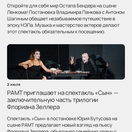
Откройте для себя мир Остапа Бендера на сцене
Ленкома! Постановка Владимира Панкова с Антоном
Шагиным обещает незабываемое путешествие в
эпоху НЭПа. Музыка и мастерство актеров делают
этот спектакль обязательным к посещению.
2 июля
РАМТ приглашает на спектакль «Сын» —
заключительную часть трилогии
Флориана Зеллера
Спектакль «Сын» в постановке Юрия Бутусова на
сцене РАМТ предлагает новый взгляд на пьесу
Флориана Зеллера, объединяя семейную драму с