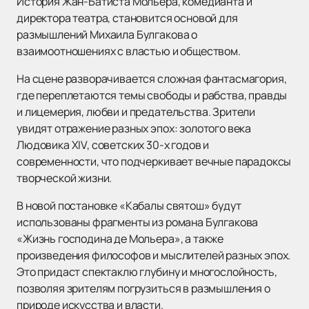
История Жан-Батиста Мольера, комедианта и
директора театра, становится основой для
размышлений Михаила Булгакова о
взаимоотношениях с властью и обществом.
На сцене разворачивается сложная фантасмагория,
где переплетаются темы свободы и рабства, правды
и лицемерия, любви и предательства. Зрители
увидят отражение разных эпох: золотого века
Людовика XIV, советских 30-х годов и
современности, что подчеркивает вечные парадоксы
творческой жизни.
В новой постановке «Кабалы святош» будут
использованы фрагменты из романа Булгакова
«Жизнь господина де Мольера», а также
произведения философов и мыслителей разных эпох.
Это придаст спектаклю глубину и многослойность,
позволяя зрителям погрузиться в размышления о
природе искусства и власти.