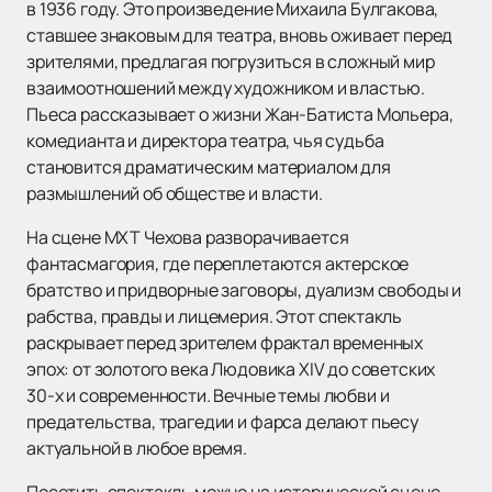
в 1936 году. Это произведение Михаила Булгакова,
ставшее знаковым для театра, вновь оживает перед
зрителями, предлагая погрузиться в сложный мир
взаимоотношений между художником и властью.
Пьеса рассказывает о жизни Жан-Батиста Мольера,
комедианта и директора театра, чья судьба
становится драматическим материалом для
размышлений об обществе и власти.
На сцене МХТ Чехова разворачивается
фантасмагория, где переплетаются актерское
братство и придворные заговоры, дуализм свободы и
рабства, правды и лицемерия. Этот спектакль
раскрывает перед зрителем фрактал временных
эпох: от золотого века Людовика XIV до советских
30-х и современности. Вечные темы любви и
предательства, трагедии и фарса делают пьесу
актуальной в любое время.