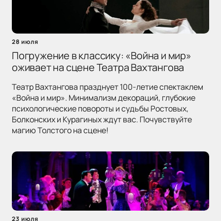
28 июля
Погружение в классику: «Война и мир»
оживает на сцене Театра Вахтангова
Театр Вахтангова празднует 100-летие спектаклем
«Война и мир». Минимализм декораций, глубокие
психологические повороты и судьбы Ростовых,
Болконских и Курагиных ждут вас. Почувствуйте
магию Толстого на сцене!
23 июля