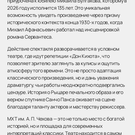
приурочена к юбилею Михаила Булгакова, которому в
2026 году исполнится 135 лет. Это уникальная
возможность увидеть произведение через призму
исторического контекста конца 1930-х годов, когда
Михаил Афанасьевич работал над инсценировкой
романа Сервантеса.
Действие спектакля разворачивается в условном
театре, где идут репетиции «Дон Кихота», что
позволяет зрителю заглянуть за кулисы и ощутить
атмосферу того времени. Это не просто адаптация
классического произведения, но и дань уважения
драматургу, чьи работы неоднократно подвергались
цензуре. История о Рыцаре печального образа и его
верном спутнике Санчо Панса оживает на сцене
благодаря таланту актеров и мастерству режиссера.
МХТ им. А. П. Чехова — это не только место с богатой
историей, но и площадка для современных
интерпретаций классики. Театр находится в самом