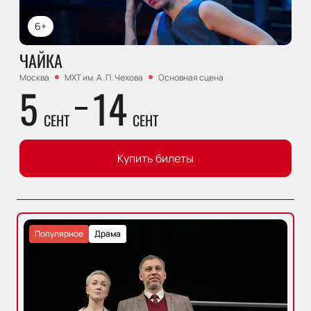
6+
ЧАЙКА
Москва
МХТ им. А. П. Чехова
Основная сцена
5
14
СЕНТ
СЕНТ
Купить билеты
Популярное
Драма