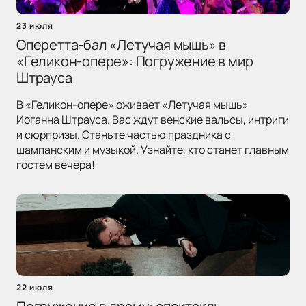
23 июля
Оперетта-бал «Летучая мышь» в
«Геликон-опере»: Погружение в мир
Штрауса
В «Геликон-опере» оживает «Летучая мышь»
Иоганна Штрауса. Вас ждут венские вальсы, интриги
и сюрпризы. Станьте частью праздника с
шампанским и музыкой. Узнайте, кто станет главным
гостем вечера!
22 июля