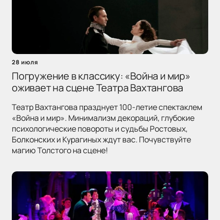
28 июля
Погружение в классику: «Война и мир»
оживает на сцене Театра Вахтангова
Театр Вахтангова празднует 100-летие спектаклем
«Война и мир». Минимализм декораций, глубокие
психологические повороты и судьбы Ростовых,
Болконских и Курагиных ждут вас. Почувствуйте
магию Толстого на сцене!