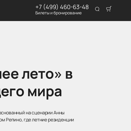
+7 (499) 460-63-48
Билеты и бронирование
ее лето» в
щего мира
 основанный на сценарии Анны
ом Репино, где летние резиденции