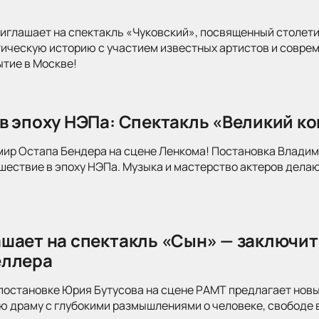
иглашает на спектакль «Чуковский», посвященный столети
тическую историю с участием известных артистов и совре
ытие в Москве!
в эпоху НЭПа: Спектакль «Великий к
мир Остапа Бендера на сцене Ленкома! Постановка Влади
ествие в эпоху НЭПа. Музыка и мастерство актеров делаю
шает на спектакль «Сын» — заключит
еллера
постановке Юрия Бутусова на сцене РАМТ предлагает новы
 драму с глубокими размышлениями о человеке, свободе в