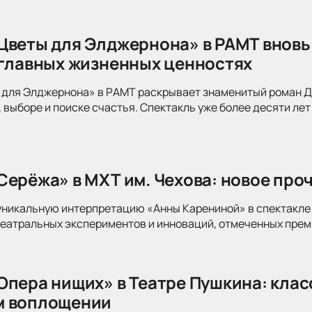
Цветы для Элджернона» в РАМТ вновь
 главных жизненных ценностях
для Элджернона» в РАМТ раскрывает знаменитый роман Дэ
 выборе и поиске счастья. Спектакль уже более десяти лет
Серёжа» в МХТ им. Чехова: новое про
уникальную интерпретацию «Анны Карениной» в спектакле 
театральных экспериментов и инноваций, отмеченных прем
Опера нищих» в Театре Пушкина: клас
м воплощении