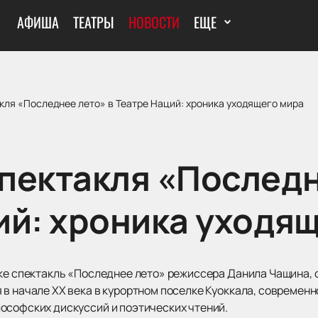
АФИША
ТЕАТРЫ
НОВОСТИ
ЕЩЕ
кля «Последнее лето» в Театре Наций: хроника уходящего мира
пектакля «Последн
ий: хроника уходя
вке спектакль «Последнее лето» режиссера Данила Чащина,
в начале XX века в курортном поселке Куоккала, современн
ософских дискуссий и поэтических чтений.