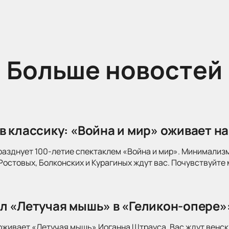
Больше новостей
в классику: «Война и мир» оживает на
разднует 100-летие спектаклем «Война и мир». Минимализ
Ростовых, Болконских и Курагиных ждут вас. Почувствуйте 
л «Летучая мышь» в «Геликон-опере»
оживает «Летучая мышь» Иоганна Штрауса. Вас ждут венск