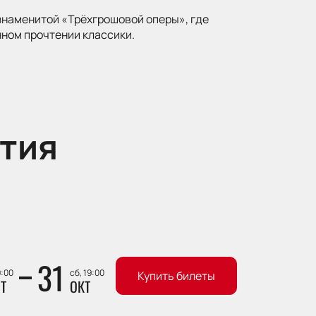
знаменитой «Трёхгрошовой оперы», где
ном прочтении классики.
тия
31
9:00
сб, 19:00
Купить билеты
Т
ОКТ