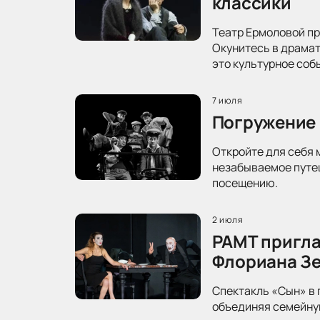
классики
Театр Ермоловой пр
Окунитесь в драма
это культурное соб
7 июля
Погружение 
Откройте для себя 
незабываемое путеш
посещению.
2 июля
РАМТ пригла
Флориана З
Спектакль «Сын» в 
объединяя семейную