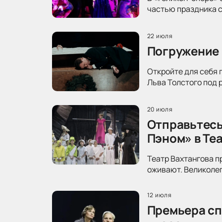
частью праздника с
22 июля
Погружение 
Откройте для себя 
Льва Толстого под 
20 июля
Отправьтесь
Пэном» в Те
Театр Вахтангова п
оживают. Великолеп
12 июля
Премьера сп