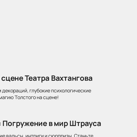
 сцене Театра Вахтангова
м декораций, глубокие психологические
магию Толстого на сцене!
: Погружение в мир Штрауса
ие вальсы, интриги и сюрпризы. Станьте