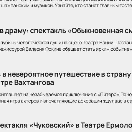
 шампанским и музыкой. Узнайте, кто станет главным госте
в драму: спектакль «Обыкновенная см
глубины человеческой души на сцене Театра Наций. Поста
режиссурой Валерия Фокина обещает стать ярким событием
 в невероятное путешествие в страну
атре Вахтангова
риглашает на незабываемое приключение с «Питером Пэно
ная игра актеров и впечатляющие декорации ждут вас в с
ектакля «Чуковский» в Театре Ермоло