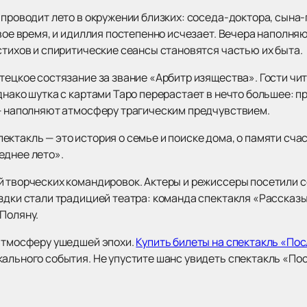
 проводит лето в окружении близких: соседа-доктора, сына
овое время, и идиллия постепенно исчезает. Вечера наполн
стихов и спиритические сеансы становятся частью их быта.
тецкое состязание за звание «Арбитр изящества». Гости чит
днако шутка с картами Таро перерастает в нечто большее: 
 — наполняют атмосферу трагическим предчувствием.
ктакль — это история о семье и поиске дома, о памяти сча
еднее лето».
й творческих командировок. Актеры и режиссеры посетили с
ездки стали традицией театра: команда спектакля «Рассказ
 Поляну.
 атмосферу ушедшей эпохи.
Купить билеты на спектакль «По
ального события. Не упустите шанс увидеть спектакль «Пос