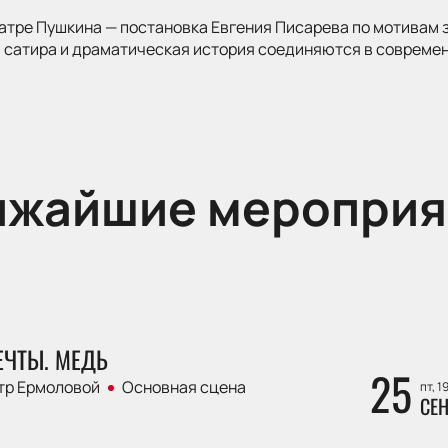
атре Пушкина — постановка Евгения Писарева по мотивам 
 сатира и драматическая история соединяются в современ
ижайшие мероприя
ЕЧТЫ. МЕДЬ
25
тр Ермоловой
Основная сцена
пт, 1
СЕН