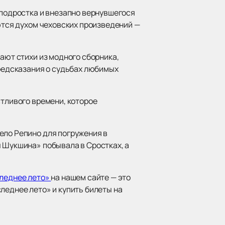
-подростка и внезапно вернувшегося
яются духом чеховских произведений —
ают стихи из модного сборника,
предсказания о судьбах любимых
стливого времени, которое
ело Репино для погружения в
ы Шукшина» побывала в Сростках, а
следнее лето»
на нашем сайте — это
леднее лето» и купить билеты на