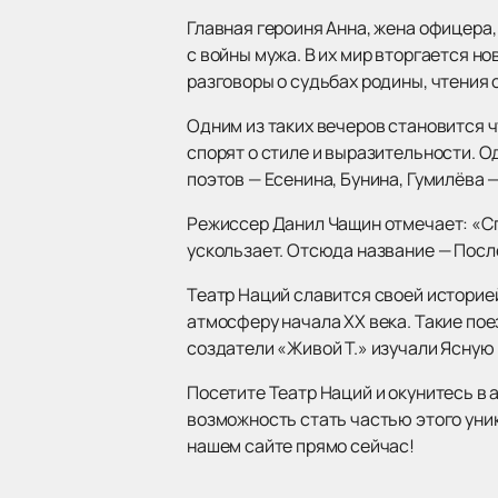
Главная героиня Анна, жена офицера,
с войны мужа. В их мир вторгается н
разговоры о судьбах родины, чтения 
Одним из таких вечеров становится ч
спорят о стиле и выразительности. О
поэтов — Есенина, Бунина, Гумилёва
Режиссер Данил Чащин отмечает: «Спе
ускользает. Отсюда название — Посл
Театр Наций славится своей историе
атмосферу начала XX века. Такие по
создатели «Живой Т.» изучали Ясную
Посетите Театр Наций и окунитесь в
возможность стать частью этого уник
нашем сайте прямо сейчас!