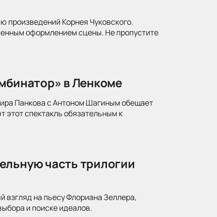
ю произведений Корнея Чуковского.
менным оформлением сцены. Не пропустите
омбинатор» в Ленкоме
мира Панкова с Антоном Шагиным обещает
т этот спектакль обязательным к
ельную часть трилогии
й взгляд на пьесу Флориана Зеллера,
ыбора и поиске идеалов.