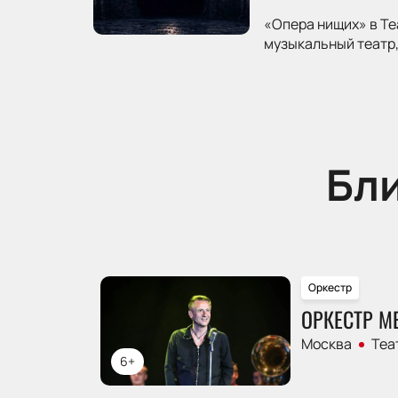
«Опера нищих» в Те
музыкальный театр,
Бл
Оркестр
ОРКЕСТР М
Москва
Теа
6+