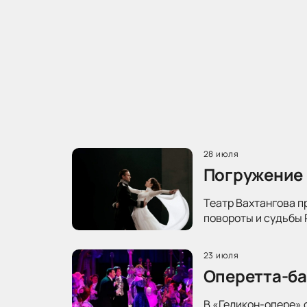
28 июля
Погружение 
Театр Вахтангова п
повороты и судьбы 
23 июля
Оперетта-ба
В «Геликон-опере» 