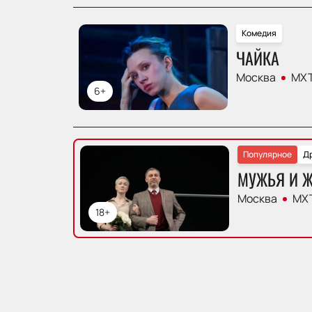
Комедия
ЧАЙКА
Москва
МХТ
6+
Популярное
Д
МУЖЬЯ И 
Москва
МХТ
18+